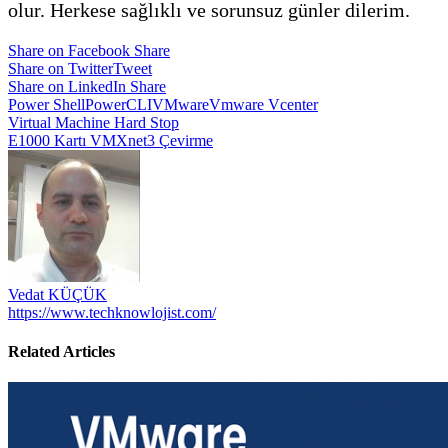
olur. Herkese sağlıklı ve sorunsuz günler dilerim.
Share on Facebook
Share
Share on Twitter
Tweet
Share on LinkedIn
Share
Power Shell
PowerCLI
VMware
Vmware Vcenter
Yazı
Virtual Machine Hard Stop
E1000 Kartı VMXnet3 Çevirme
gezinmesi
Vedat KÜÇÜK
https://www.techknowlojist.com/
Related Articles