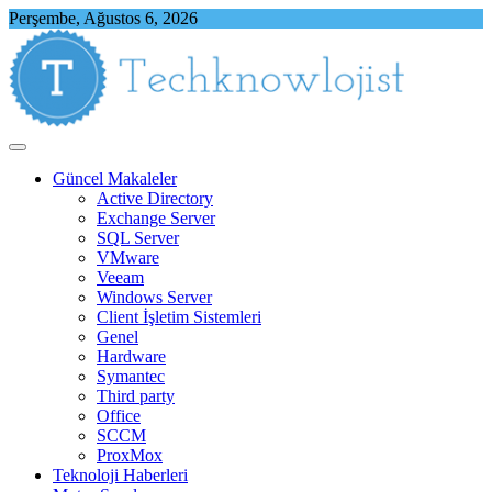
Skip
Perşembe, Ağustos 6, 2026
to
content
Techknowlojist
Teknoloji ile İlgili Herşey
Güncel Makaleler
Active Directory
Exchange Server
SQL Server
VMware
Veeam
Windows Server
Client İşletim Sistemleri
Genel
Hardware
Symantec
Third party
Office
SCCM
ProxMox
Teknoloji Haberleri