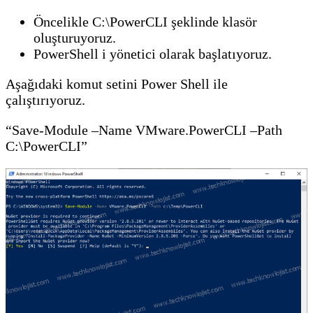
Öncelikle C:\PowerCLI şeklinde klasör
oluşturuyoruz.
PowerShell i yönetici olarak başlatıyoruz.
Aşağıdaki komut setini Power Shell ile
çalıştırıyoruz.
“Save-Module –Name VMware.PowerCLI –Path
C:\PowerCLI”