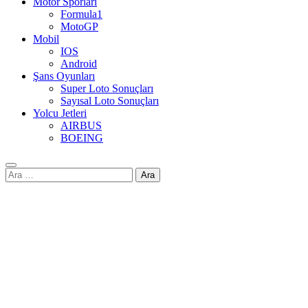
Motor Sporları
Formula1
MotoGP
Mobil
IOS
Android
Şans Oyunları
Super Loto Sonuçları
Sayısal Loto Sonuçları
Yolcu Jetleri
AIRBUS
BOEING
Arama: