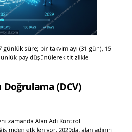
47 günlük süre; bir takvim ayı (31 gün), 15
ünlük pay düşünülerek titizlikle
dı Doğrulama (DCV)
aynı zamanda Alan Adı Kontrol
ğişimden etkileniyor. 2029da, alan adının