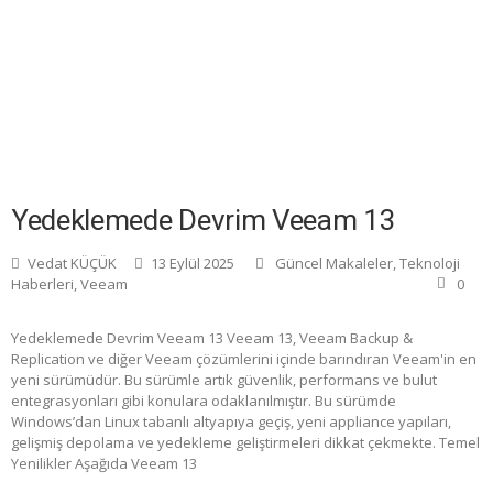
Yedeklemede Devrim Veeam 13
Vedat KÜÇÜK
13 Eylül 2025
Güncel Makaleler
,
Teknoloji
Haberleri
,
Veeam
0
Yedeklemede Devrim Veeam 13 Veeam 13, Veeam Backup &
Replication ve diğer Veeam çözümlerini içinde barındıran Veeam'in en
yeni sürümüdür. Bu sürümle artık güvenlik, performans ve bulut
entegrasyonları gibi konulara odaklanılmıştır. Bu sürümde
Windows’dan Linux tabanlı altyapıya geçiş, yeni appliance yapıları,
gelişmiş depolama ve yedekleme geliştirmeleri dikkat çekmekte. Temel
Yenilikler Aşağıda Veeam 13