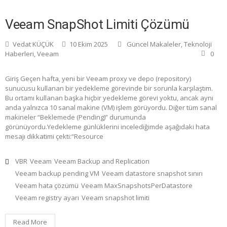
Veeam SnapShot Limiti Çözümü
Vedat KÜÇÜK
10 Ekim 2025
Güncel Makaleler
,
Teknoloji
Haberleri
,
Veeam
0
Giriş Geçen hafta, yeni bir Veeam proxy ve depo (repository)
sunucusu kullanan bir yedekleme görevinde bir sorunla karşılaştım.
Bu ortamı kullanan başka hiçbir yedekleme görevi yoktu, ancak aynı
anda yalnızca 10 sanal makine (VM) işlem görüyordu. Diğer tüm sanal
makineler “Beklemede (Pending)” durumunda
görünüyordu.Yedekleme günlüklerini incelediğimde aşağıdaki hata
mesajı dikkatimi çekti:“Resource
VBR
Veeam
Veeam Backup and Replication
Veeam backup pending VM
Veeam datastore snapshot sınırı
Veeam hata çözümü
Veeam MaxSnapshotsPerDatastore
Veeam registry ayarı
Veeam snapshot limiti
Read More