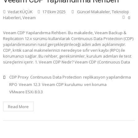
Vedat KÜÇÜK
17 Ekim 2025
Güncel Makaleler
,
Teknoloji
Haberleri
,
Veeam
0
Veeam CDP Yapılandırma Rehberi. Bu makalede, Veeam Backup &
Replication 12.x sürümü kullanılarak Continuous Data Protection (CDP)
yapılandırmasının nasıl gerçekleştirileceği adım adım açıklanmıştır.
CDP, kritik sanal makinelerinizi neredeyse sıfır veri kaybı (RPO) ile
korumanızı sağlar. Bu rehber, gereksinimler, kurulum adımları ile test
süreçlerini içerir. 1. Veeam CDP Nedir? Veeam CDP (Continuous Data
CDP Proxy
Continuous Data Protection
replikasyon yapılandırma
RPO
Veeam 12.3
Veeam CDP kurulumu
veri koruma
VMware ESXi 8.0.3
Read More