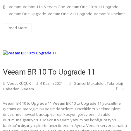
Veeam
Veeam 11a
Veeam One
Veeam One 10 to 11 Upgrade
Veeam One Upgrade
Veeam One V11 Upgrade
Veeam Yükseltme
Read More
Veeam BR 10 To Upgrade 11
Vedat KÜÇÜK
4 Kasım 2021
Güncel Makaleler
,
Teknoloji
Haberleri
,
Veeam
0
Veeam BR 10 to Upgrade 11 Veeam BR 10 to Upgrade 11 yükseltme
işlemini anlatacağım bu yazımda sizlere. Öncelikle Yükseltme işlemi
öncesinde mevcut backup ve replikasyon görevlerini disable
durumuna getiriyoruz. Mevcut Veeam yazılımının konfigürasyon
backup’nı dışarıya çıkartmanızı öneririm. Ayrıca Veeam server sanalda
ise SnapShot olmanız iyi olacaktır. Upgrade işlemi için Veeam Resmi