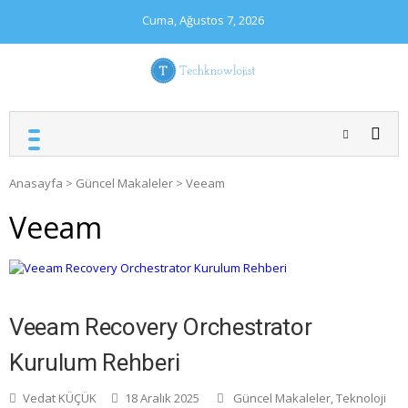
Skip
Cuma, Ağustos 7, 2026
to
content
TECHKNOWLOJIST
Teknoloji ile İlgili Herşey
Anasayfa
>
Güncel Makaleler
>
Veeam
Veeam
Veeam Recovery Orchestrator
Kurulum Rehberi
Vedat KÜÇÜK
18 Aralık 2025
Güncel Makaleler
,
Teknoloji