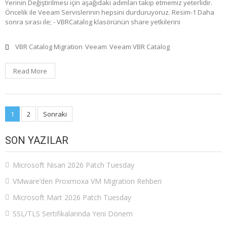
Yerinin Değiştirilmesi için aşağıdaki adımları takip etmemiz yeterlidir.
Öncelik ile Veeam Servislerinin hepsini durduruyoruz. Resim-1 Daha
sonra sırası ile; - VBRCatalog klasörünün share yetkilerini
VBR Catalog Migration
Veeam
Veeam VBR Catalog
Read More
Yazı
1
2
Sonraki
sayfalaması
SON YAZILAR
Microsoft Nisan 2026 Patch Tuesday
VMware’den Proxmoxa VM Migration Rehberi
Microsoft Mart 2026 Patch Tuesday
SSL/TLS Sertifikalarında Yeni Dönem