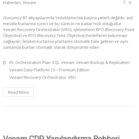
Haberleri
,
Veeam
0
Günümüz BT altyapılarında Yedekleme tek başına yeterli değildir; asıl
mesele Kurtarma süreci ve bu sürecin ne kadar hızlı olduğudur.
Veeam Recovery Orchestrator (VRO), işletmelerin RPO (Recovery Point
Objective) ve RTO (Recovery Time Objective) hedeflerini tutturmayı
sağlayan, felaket kurtarma planlarını otomatik hale getiren ve aynı
zamanda bunları otomatik olarak dokümante eden
IIS
Orchestration Plan
SQL
Veeam
Veeam Backup & Replication
Veeam Data Platform 13 – Premium Edition
Veeam Recovery Orchestrator
VRO
Read More
Veeam CDP Yapılandırma Rehberi