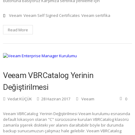
butonuna basıyoruz Karşımıza sertifika yenileme için
Veeam
Veeam Self Signed Certificates
Veeam sertifika
Read More
Veeam VBRCatalog Yerinin
Değiştirilmesi
Vedat KÜÇÜK
28 Haziran 2017
Veeam
0
Veeam VBRCatalog Yerinin Değiştirilmesi Veeam kurulumu esnasında
default lokasyon olaran "C" sürücüsüne kurulan VBRCatalog klasörü
zamanla şişerek diskteki yer alanını daraltabilir böyle bir durumda
backup sunucumuzun çalışmaz hale gelebilir. Veeam VBRCatalog