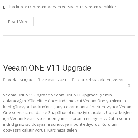
backup
V13
Veeam
Veeam versiyon 13
Veeam yenilikler
Read More
Veeam ONE V11 Upgrade
Vedat KÜÇÜK
8 Kasım 2021
Güncel Makaleler
,
Veeam
0
Veeam ONE V11 Upgrade Veeam ONE v11 Upgrade işlemini
anlatacağım. Yükseltme öncesinde mevcut Veeam One yazılımının
konfigürasyon backup’nı dışarıya çıkartmanızı öneririm. Ayrıca Veeam
One server sanalda ise SnapShot olmanız iyi olacaktır. Upgrade işlemi
için Veeam Resmi sitesinden güncel sürümü indiriyoruz. Daha sonra
indirdiğimiz iso dosyasını sunucuya mount ediyoruz. Kurulum
dosyasını çalıştırıyoruz. Karşımıza gelen