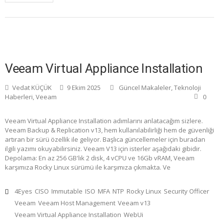
Veeam Virtual Appliance Installation
Vedat KÜÇÜK
9 Ekim 2025
Güncel Makaleler
,
Teknoloji
Haberleri
,
Veeam
0
Veeam Virtual Appliance Installation adımlarını anlatacağım sizlere.
Veeam Backup & Replication v13, hem kullanılabilirliği hem de güvenliği
artıran bir sürü özellik ile geliyor. Başlıca güncellemeler için buradan
ilgili yazımı okuyabilirsiniz. Veeam V13 için isterler aşağıdaki gibidir.
Depolama: En az 256 GB'lık 2 disk, 4 vCPU ve 16Gb vRAM, Veeam
karşımıza Rocky Linux sürümü ile karşımıza çıkmakta. Ve
4Eyes
CISO
Immutable
ISO
MFA
NTP
Rocky Linux
Security Officer
Veeam
Veeam Host Management
Veeam v13
Veeam Virtual Appliance Installation
WebUi