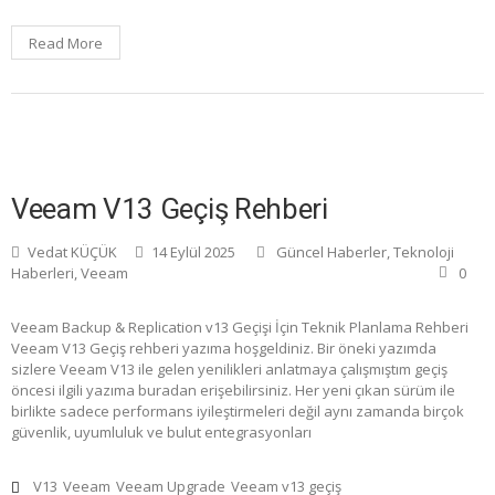
Read More
Veeam V13 Geçiş Rehberi
Vedat KÜÇÜK
14 Eylül 2025
Güncel Haberler
,
Teknoloji
Haberleri
,
Veeam
0
Veeam Backup & Replication v13 Geçişi İçin Teknik Planlama Rehberi
Veeam V13 Geçiş rehberi yazıma hoşgeldiniz. Bir öneki yazımda
sizlere Veeam V13 ile gelen yenilikleri anlatmaya çalışmıştım geçiş
öncesi ilgili yazıma buradan erişebilirsiniz. Her yeni çıkan sürüm ile
birlikte sadece performans iyileştirmeleri değil aynı zamanda birçok
güvenlik, uyumluluk ve bulut entegrasyonları
V13
Veeam
Veeam Upgrade
Veeam v13 geçiş