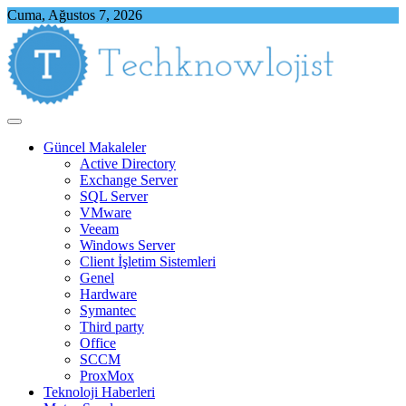
Skip
Cuma, Ağustos 7, 2026
to
content
Techknowlojist
Teknoloji ile İlgili Herşey
Güncel Makaleler
Active Directory
Exchange Server
SQL Server
VMware
Veeam
Windows Server
Client İşletim Sistemleri
Genel
Hardware
Symantec
Third party
Office
SCCM
ProxMox
Teknoloji Haberleri