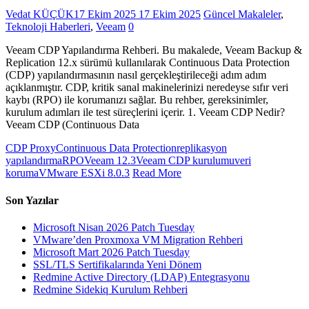
Vedat KÜÇÜK
17 Ekim 2025
17 Ekim 2025
Güncel Makaleler
,
Teknoloji Haberleri
,
Veeam
0
Veeam CDP Yapılandırma Rehberi. Bu makalede, Veeam Backup &
Replication 12.x sürümü kullanılarak Continuous Data Protection
(CDP) yapılandırmasının nasıl gerçekleştirileceği adım adım
açıklanmıştır. CDP, kritik sanal makinelerinizi neredeyse sıfır veri
kaybı (RPO) ile korumanızı sağlar. Bu rehber, gereksinimler,
kurulum adımları ile test süreçlerini içerir. 1. Veeam CDP Nedir?
Veeam CDP (Continuous Data
CDP Proxy
Continuous Data Protection
replikasyon
yapılandırma
RPO
Veeam 12.3
Veeam CDP kurulumu
veri
koruma
VMware ESXi 8.0.3
Read More
Son Yazılar
Microsoft Nisan 2026 Patch Tuesday
VMware’den Proxmoxa VM Migration Rehberi
Microsoft Mart 2026 Patch Tuesday
SSL/TLS Sertifikalarında Yeni Dönem
Redmine Active Directory (LDAP) Entegrasyonu
Redmine Sidekiq Kurulum Rehberi