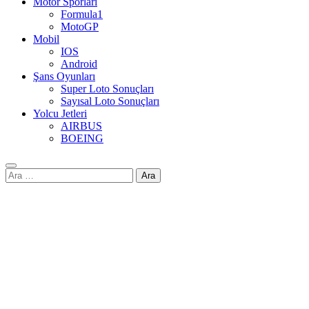
Motor Sporları
Formula1
MotoGP
Mobil
IOS
Android
Şans Oyunları
Super Loto Sonuçları
Sayısal Loto Sonuçları
Yolcu Jetleri
AIRBUS
BOEING
Arama: