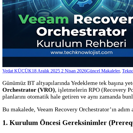
Vedat KÜÇÜK
18 Aralık 2025
2 Nisan 2026
Güncel Makaleler
,
Tekno
Günümüz BT altyapılarında Yedekleme tek başına yeter
Orchestrator (VRO)
, işletmelerin RPO (Recovery Po
planlarını otomatik hale getiren ve aynı zamanda bun
Bu makalede, Veeam Recovery Orchestrator’ın adım a
1. Kurulum Öncesi Gereksinimler (Prerequ