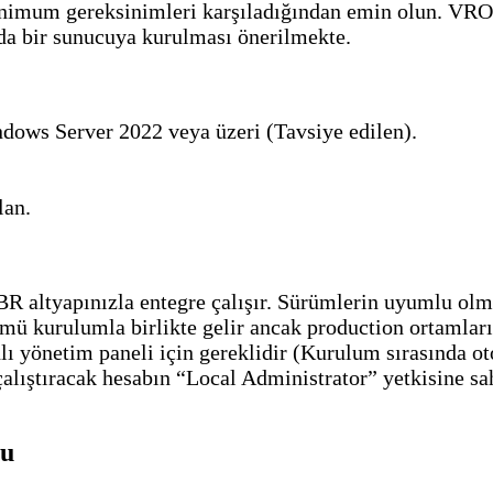
nimum gereksinimleri karşıladığından emin olun. VRO
a bir sunucuya kurulması önerilmekte.
ows Server 2022 veya üzeri (Tavsiye edilen).
lan.
altyapınızla entegre çalışır. Sürümlerin uyumlu olmas
 kurulumla birlikte gelir ancak production ortamları 
ı yönetim paneli için gereklidir (Kurulum sırasında oto
alıştıracak hesabın “Local Administrator” yetkisine sa
mu