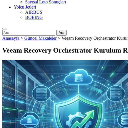
Sayısal Loto Sonuçları
Yolcu Jetleri
AIRBUS
BOEING
Arama:
Anasayfa
>
Güncel Makaleler
>
Veeam Recovery Orchestrator Kuru
Veeam Recovery Orchestrator Kurulum R