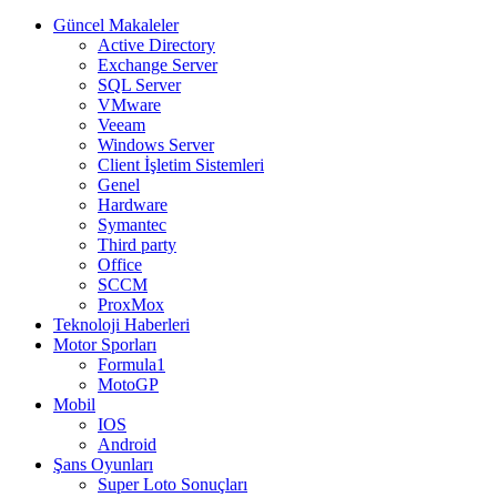
Güncel Makaleler
Active Directory
Exchange Server
SQL Server
VMware
Veeam
Windows Server
Client İşletim Sistemleri
Genel
Hardware
Symantec
Third party
Office
SCCM
ProxMox
Teknoloji Haberleri
Motor Sporları
Formula1
MotoGP
Mobil
IOS
Android
Şans Oyunları
Super Loto Sonuçları