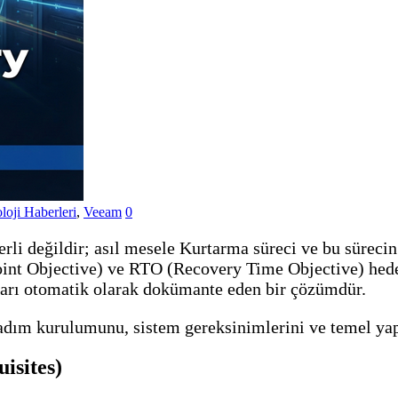
loji Haberleri
,
Veeam
0
li değildir; asıl mesele Kurtarma süreci ve bu sürecin
int Objective) ve RTO (Recovery Time Objective) hedef
ları otomatik olarak dokümante eden bir çözümdür.
dım kurulumunu, sistem gereksinimlerini ve temel yap
isites)