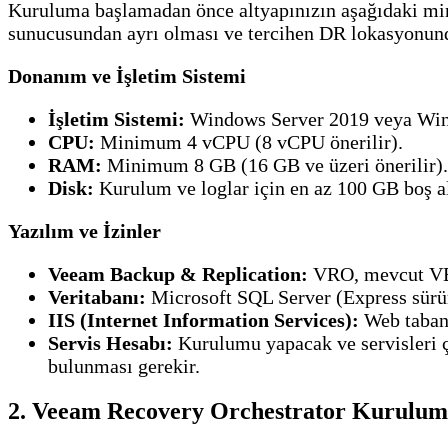
Kuruluma başlamadan önce altyapınızın aşağıdaki mi
sunucusundan ayrı olması ve tercihen DR lokasyonund
Donanım ve İşletim Sistemi
İşletim Sistemi:
Windows Server 2019 veya Wind
CPU:
Minimum 4 vCPU (8 vCPU önerilir).
RAM:
Minimum 8 GB (16 GB ve üzeri önerilir).
Disk:
Kurulum ve loglar için en az 100 GB boş a
Yazılım ve İzinler
Veeam Backup & Replication:
VRO, mevcut VBR 
Veritabanı:
Microsoft SQL Server (Express sürümü
IIS (Internet Information Services):
Web tabanl
Servis Hesabı:
Kurulumu yapacak ve servisleri ç
bulunması gerekir.
2. Veeam Recovery Orchestrator Kurulu