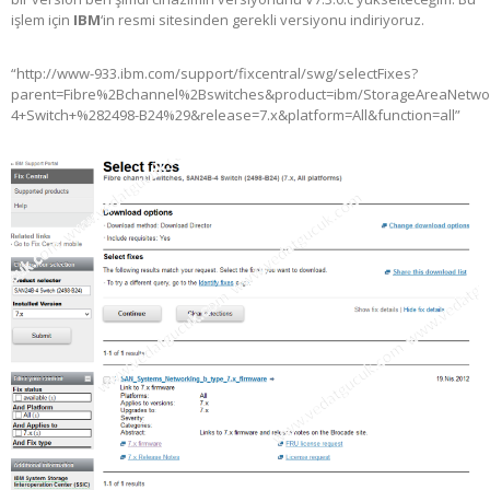
işlem için
IBM
‘in resmi sitesinden gerekli versiyonu indiriyoruz.
“http://www-933.ibm.com/support/fixcentral/swg/selectFixes?
parent=Fibre%2Bchannel%2Bswitches&product=ibm/StorageAreaNetwo
4+Switch+%282498-B24%29&release=7.x&platform=All&function=all”