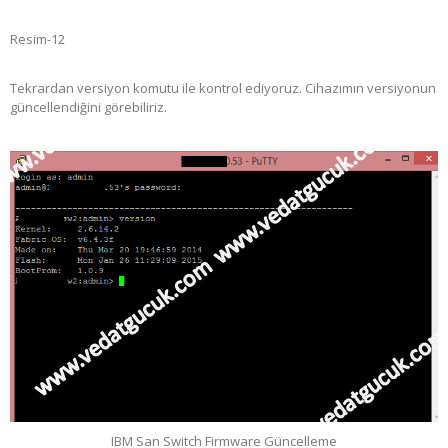
Resim-12
Tekrardan versiyon komutu ile kontrol ediyoruz. Cihazımın versiyonun
güncellendiğini görebiliriz.
IBM San Switch Firmware Güncelleme