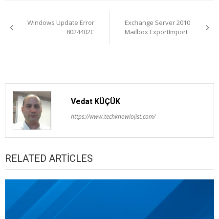
Yazı
Windows Update Error
Exchange Server 2010
gezinmesi
8024402C
Mailbox ExportImport
Vedat KÜÇÜK
https://www.techknowlojist.com/
RELATED ARTICLES