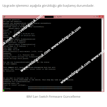
Upgrade işlemimiz aşağıda görüldüğü gibi başlamış durumdadır.
IBM San Switch Firmware Güncelleme