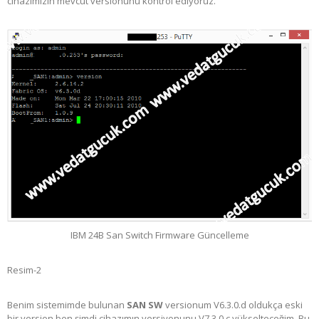
cihazımızın mevcut versionunu kontrol ediyoruz.
IBM 24B San Switch Firmware Güncelleme
Resim-2
Benim sistemimde bulunan
SAN SW
versionum V6.3.0.d oldukça eski
bir version ben şimdi cihazımın versiyonunu V7.3.0.c yükselteceğim. Bu