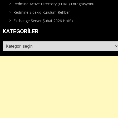
Redmine Active Directory (LDAP) Entegrasyonu
Redmine Sidekiq Kurulum Rehberi
Exchange Server Şubat 2026 Hotfix
KATEGORILER
Kategoriler