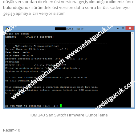
düşük versiondan direk en üst versiona geçiş olmadığını bilmeniz önce
bulunduğunuz sürümdeki üst version daha sonra bir üst kademeye
geçiş yapmaya izin veriyor sistem.
IBM 24B San Switch Firmware Güncelleme
Resim-10