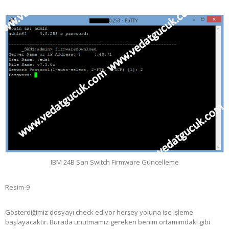
IBM 24B San Switch Firmware Güncelleme
Resim-9
Gösterdiğimiz dosyayı check ediyor herşey yoluna ise işleme
başlayacaktır. Burada unutmamız gereken benim ortamımdaki gibi