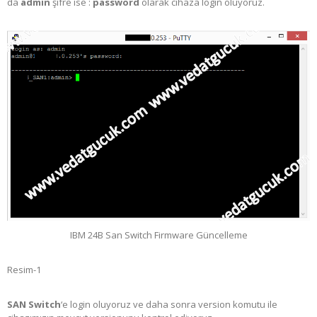
da
admin
şifre ise :
password
olarak cihaza login oluyoruz.
IBM 24B San Switch Firmware Güncelleme
Resim-1
SAN Switch
‘e login oluyoruz ve daha sonra
version komutu ile