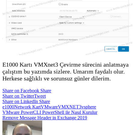
E1000 Kartı VMXnet3 Çevirme sürecini anlatmaya
çalıştım bu yazımda sizlere. Umarım faydalı olur.
Herkese sağlıklı ve sorunsuz günler dilerim.
Share on Facebook
Share
Share on Twitter
Tweet
Share on LinkedIn
Share
e1000
Network Kart
VMware
VMXNET3
vsphere
Yazı
VMware PowerCLI PowerShell ile Nasıl Kurulur
Remove Message Header in Exchange 2019
gezinmesi