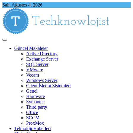
Skip
Salı, Ağustos 4, 2026
to
content
Techknowlojist
Teknoloji ile İlgili Herşey
Güncel Makaleler
Active Directory
Exchange Server
SQL Server
VMware
Veeam
Windows Server
Client İşletim Sistemleri
Genel
Hardware
Symantec
Third party
Office
SCCM
ProxMox
Teknoloji Haberleri