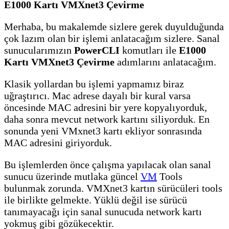
E1000 Kartı VMXnet3 Çevirme
Merhaba, bu makalemde sizlere gerek duyulduğunda
çok lazım olan bir işlemi anlatacağım sizlere. Sanal
sunucularımızın
PowerCLI
komutları ile
E1000
Kartı VMXnet3 Çevirme
adımlarını anlatacağım.
Klasik yollardan bu işlemi yapmamız biraz
uğraştırıcı. Mac adrese dayalı bir kural varsa
öncesinde MAC adresini bir yere kopyalıyorduk,
daha sonra mevcut network kartını siliyorduk. En
sonunda yeni VMxnet3 kartı ekliyor sonrasında
MAC adresini giriyorduk.
Bu işlemlerden önce çalışma yapılacak olan sanal
sunucu üzerinde mutlaka güncel
VM
Tools
bulunmak zorunda. VMXnet3 kartın sürücüleri tools
ile birlikte gelmekte. Yüklü değil ise sürücü
tanımayacağı için sanal sunucuda network kartı
yokmuş gibi gözükecektir.