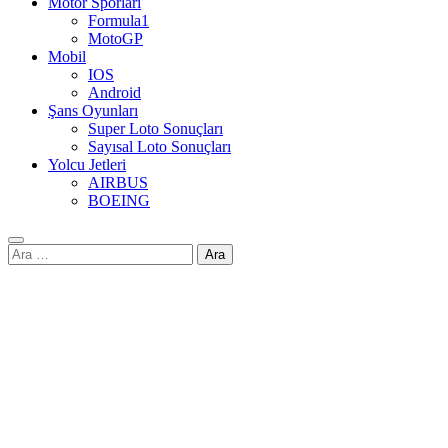
Motor Sporları
Formula1
MotoGP
Mobil
IOS
Android
Şans Oyunları
Super Loto Sonuçları
Sayısal Loto Sonuçları
Yolcu Jetleri
AIRBUS
BOEING
Arama: