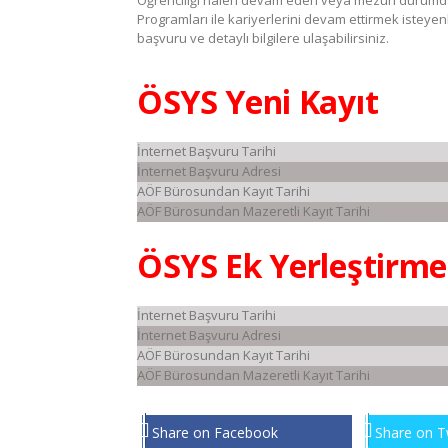
Öğrenciliği halen devam eden veya mezun durumda o
Programları ile kariyerlerini devam ettirmek istey
başvuru ve detaylı bilgilere ulaşabilirsiniz.
ÖSYS Yeni Kayıt
İnternet Başvuru Tarihi
İnternet Başvuru Adresi
AÖF Bürosundan Kayıt Tarihi
AÖF Bürosundan Mazeretli Kayıt Tarihi
ÖSYS Ek Yerleştirme
İnternet Başvuru Tarihi
İnternet Başvuru Adresi
AÖF Bürosundan Kayıt Tarihi
AÖF Bürosundan Mazeretli Kayıt Tarihi
Share on Facebook
Share on T