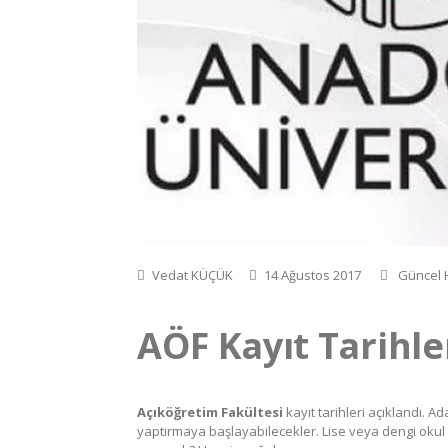
Vedat KÜÇÜK
14 Ağustos 2017
Güncel 
AÖF Kayıt Tarihler
Açıköğretim Fakültesi
kayıt tarihleri açıklandı. A
yaptırmaya başlayabilecekler. Lise veya dengi okul 