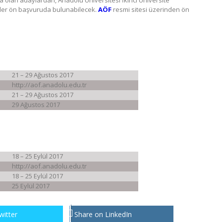
lan adaylardan, Anadolu Üniversitesi İkinci Üniversite
enler ön başvuruda bulunabilecek.
AÖF
resmi sitesi üzerinden ön
21 – 29 Ağustos 2017
http://aof.anadolu.edu.tr
21 – 29 Ağustos 2017
29 Ağustos 2017
18 – 25 Eylül 2017
http://aof.anadolu.edu.tr
18 – 25 Eylül 2017
25 Eylül 2017
witter
Share on LinkedIn