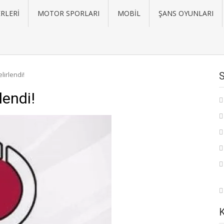
RLERI
MOTOR SPORLARI
MOBIL
ŞANS OYUNLARI
lirlendi!
lendi!