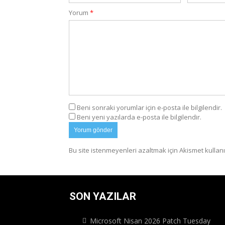
Yorum
*
Beni sonraki yorumlar için e-posta ile bilgilendir.
Beni yeni yazılarda e-posta ile bilgilendir.
Bu site istenmeyenleri azaltmak için Akismet kullanı
SON YAZILAR
Microsoft Nisan 2026 Patch Tuesday