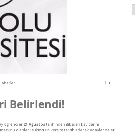
K
Haberler
0
i Belirlendi!
day öğrenciler
21 Ağustos
tarihinden itibaren kayıtlarını
mezunu olanlar ile ikinci üniversite tercih edecek adaylar neler