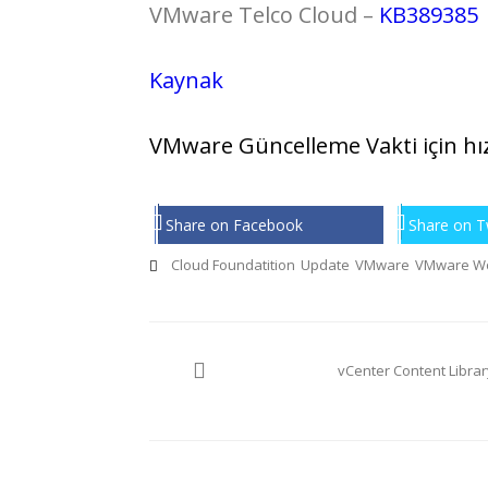
VMware Telco Cloud –
KB389385
Kaynak
VMware Güncelleme Vakti için hız
Share on Facebook
Share on T
Cloud Foundatition
Update
VMware
VMware Wo
Yazı
vCenter Content Librar
gezinmesi