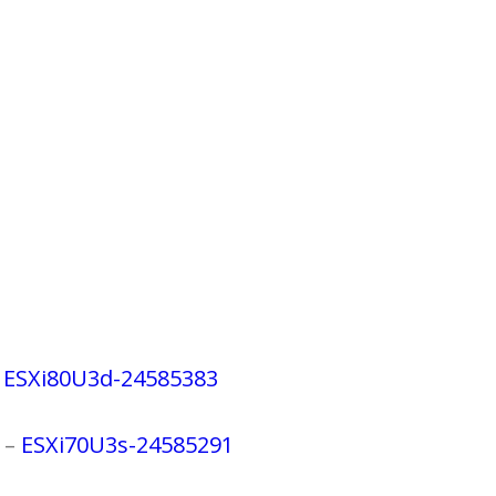
–
ESXi80U3d-24585383
 –
ESXi70U3s-24585291