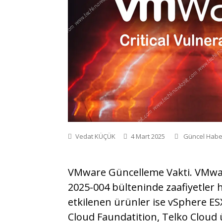
Vedat KÜÇÜK
4 Mart 2025
Güncel Habe
VMware Güncelleme Vakti. VMware
2025-004 bülteninde zaafiyetler h
etkilenen ürünler ise vSphere E
Cloud Faundatition, Telko Cloud 