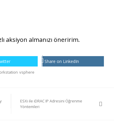
lı aksiyon almanızı öneririm.
witter
Share on LinkedIn
rkstation
vsphere
y
ESXi ile iDRAC IP Adresini Öğrenme
Yöntemleri