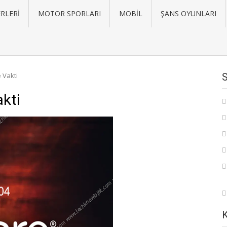
RLERI
MOTOR SPORLARI
MOBIL
ŞANS OYUNLARI
 Vakti
kti