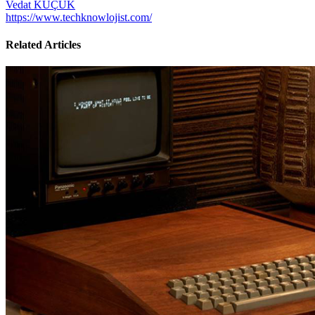
Vedat KÜÇÜK
https://www.techknowlojist.com/
Related Articles