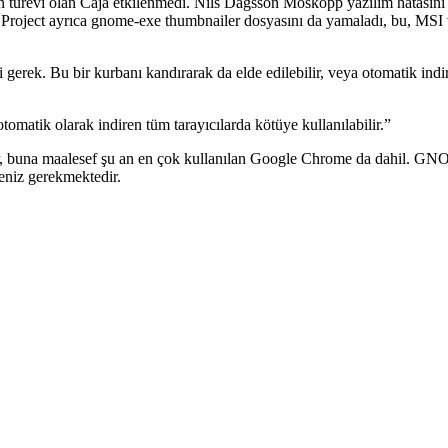
ürevi olan Caja etkilenmedi. Nils Dagsson Moskopp yazılım hatasını keşf
 Project ayrıca gnome-exe thumbnailer dosyasını da yamaladı, bu, M
 gerek. Bu bir kurbanı kandırarak da elde edilebilir, veya otomatik indir
omatik olarak indiren tüm tarayıcılarda kötüye kullanılabilir.”
or, buna maalesef şu an en çok kullanılan Google Chrome da dahil. GNO
eniz gerekmektedir.