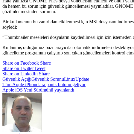
Hata yalnızca GNOME Files dosya yöneticisini etkiledi ve onun yakın t
da hemen bu sorun için güvenlik güncellemesi yayınladılar. GNOME
çözümlenmesinden sorumlu.
Bir kullanıcının bu zararlıdan etkilenmesi için MSI dosyasını indirmesi
söyledi;
“Thumbnailer meseleleri dosyaların kaydedilmesi için izin istemeden ot
Kullanmış olduğumuz bazı tarayıcılar otomatik indirmeleri destekliy
güncelleme programını çalıştırıp son çıkan güncellemeleri kontrol etm
Share on Facebook
Share
Share on Twitter
Tweet
Share on LinkedIn
Share
Güvenlik Açığı
Güvenlik Sorunu
Linux
Update
Yazı
Tüm Apple iPhonelara panik butonu geliyor
Apple iOS Yeni Sürümünü yayınlandı
gezinmesi