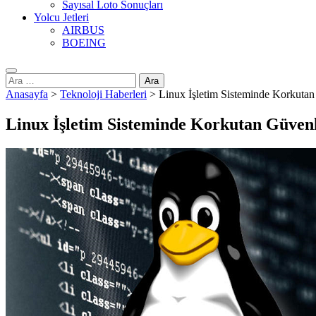
Sayısal Loto Sonuçları
Yolcu Jetleri
AIRBUS
BOEING
Arama:
Anasayfa
>
Teknoloji Haberleri
>
Linux İşletim Sisteminde Korkutan
Linux İşletim Sisteminde Korkutan Güvenl