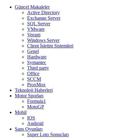
Güncel Makaleler
Active Directory
Exchange Server
SQL Server
VMware
Veeam
Windows Server
Client İşletim Sistemleri
Genel
Hardware
Symantec
Third party
Office
SCCM
ProxMox
Teknoloji Haberleri
Motor Sporları
Formula1
MotoGP
Mobil
IOS
Android
Şans Oyunları
Super Loto Sonuçları