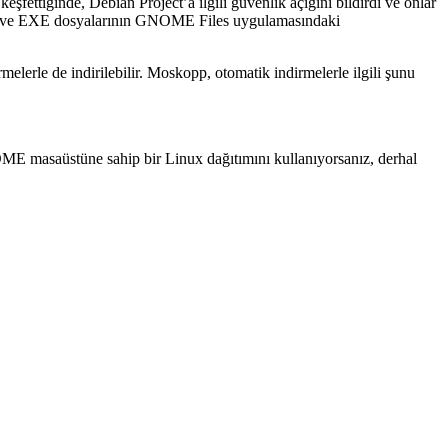
ettiğinde, Debian Project’a ilgili güvenlik açığını bildirdi ve onlar
SI ve EXE dosyalarının GNOME Files uygulamasındaki
melerle de indirilebilir. Moskopp, otomatik indirmelerle ilgili şunu
ME masaüstüne sahip bir Linux dağıtımını kullanıyorsanız, derhal