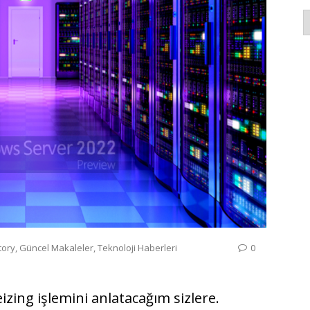
K
tory
,
Güncel Makaleler
,
Teknoloji Haberleri
0
zing işlemini anlatacağım sizlere.