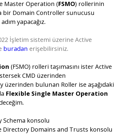
e Master Operation (
FSMO
) rollerinin
ka bir Domain Controller sunucusu
 adım yapacağız.
2 İşletim sistemi üzerine Active
me
buradan
erişebilirsiniz.
ion
(FSMO) rolleri taşımasını ister Active
istersek CMD üzerinden
ry üzerinden bulunan Roller ise aşağıdaki
nda
Flexible Single Master Operation
deceğim.
ry Schema konsolu
e Directory Domains and Trusts konsolu