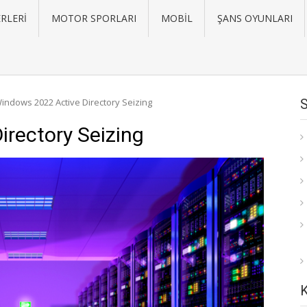
RLERI
MOTOR SPORLARI
MOBIL
ŞANS OYUNLARI
indows 2022 Active Directory Seizing
rectory Seizing