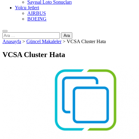
Sayısal Loto Sonuçları
Yolcu Jetleri
AIRBUS
BOEING
Arama:
Anasayfa
>
Güncel Makaleler
>
VCSA Cluster Hata
VCSA Cluster Hata