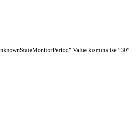
m.unknownStateMonitorPeriod” Value kısmına ise “30”