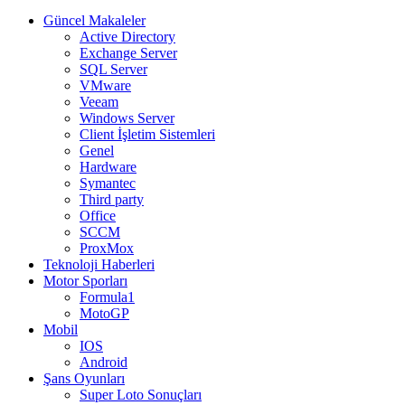
Güncel Makaleler
Active Directory
Exchange Server
SQL Server
VMware
Veeam
Windows Server
Client İşletim Sistemleri
Genel
Hardware
Symantec
Third party
Office
SCCM
ProxMox
Teknoloji Haberleri
Motor Sporları
Formula1
MotoGP
Mobil
IOS
Android
Şans Oyunları
Super Loto Sonuçları