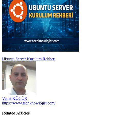
Yazı
Ubuntu Server Kurulum Rehberi
gezinmesi
Vedat KÜÇÜK
https://www.techknowlojist.com/
Related Articles