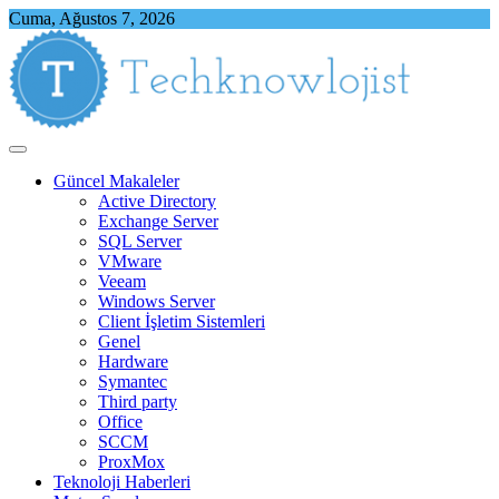
Skip
Cuma, Ağustos 7, 2026
to
content
Techknowlojist
Teknoloji ile İlgili Herşey
Güncel Makaleler
Active Directory
Exchange Server
SQL Server
VMware
Veeam
Windows Server
Client İşletim Sistemleri
Genel
Hardware
Symantec
Third party
Office
SCCM
ProxMox
Teknoloji Haberleri