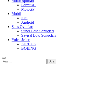
Motor Sporları
Formula1
MotoGP
Mobil
IOS
Android
Şans Oyunları
Super Loto Sonuçları
Sayısal Loto Sonuçları
Yolcu Jetleri
AIRBUS
BOEING
Arama: