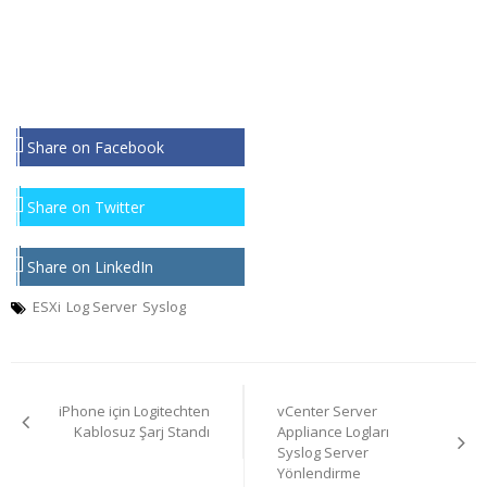
Share on Facebook
Share on Twitter
Share on LinkedIn
ESXi
Log Server
Syslog
Yazı
iPhone için Logitechten
vCenter Server
gezinmesi
Kablosuz Şarj Standı
Appliance Logları
Syslog Server
Yönlendirme