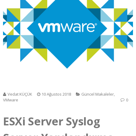
Vedat KÜÇÜK
10 Ağustos 2018
Güncel Makaleler
,
VMware
0
ESXi Server Syslog