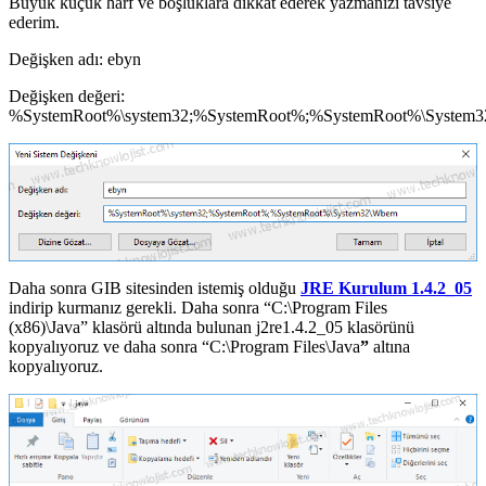
Büyük küçük harf ve boşluklara dikkat ederek yazmanızı tavsiye
ederim.
Değişken adı: ebyn
Değişken değeri:
%SystemRoot%\system32;%SystemRoot%;%SystemRoot%\System
Daha sonra GIB sitesinden istemiş olduğu
JRE Kurulum 1.4.2_05
indirip kurmanız gerekli. Daha sonra “C:\Program Files
(x86)\Java” klasörü altında bulunan j2re1.4.2_05 klasörünü
kopyalıyoruz ve daha sonra “C:\Program Files\Java
”
altına
kopyalıyoruz.