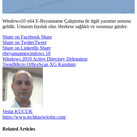
Windows10 x64 E-Beyanname Çalıştırma ile ilgili yazımın sonuna
geldik. Umarım faydalı olur. Herkese sağlıklı ve sorunsuz günler.
Share on Facebook
Share
Share on Twitter
Tweet
Share on LinkedIn
Share
ebeyanname
windows 10
Yazı
Windows 2019 Active Directory Delegation
TrendMicro OfficeScan XG Kurulum
gezinmesi
Vedat KÜÇÜK
https://www.techknowlojist.com/
Related Articles