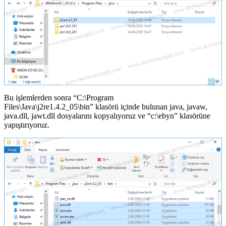
Bu işlemlerden sonra “C:\Program
Files\Java\j2re1.4.2_05\bin” klasörü içinde bulunan java, javaw,
java.dll, jawt.dll dosyalarını kopyalıyoruz ve “c:\ebyn” klasörüne
yapıştırıyoruz.