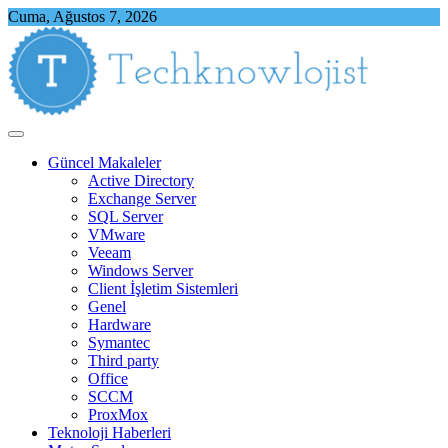
Skip
Cuma, Ağustos 7, 2026
to
content
Techknowlojist
Teknoloji ile İlgili Herşey
Güncel Makaleler
Active Directory
Exchange Server
SQL Server
VMware
Veeam
Windows Server
Client İşletim Sistemleri
Genel
Hardware
Symantec
Third party
Office
SCCM
ProxMox
Teknoloji Haberleri