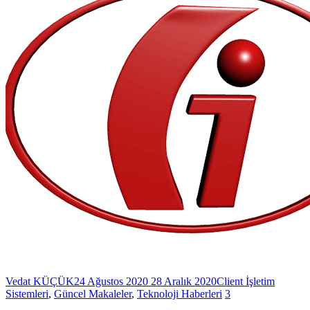
Vedat KÜÇÜK
24 Ağustos 2020
28 Aralık 2020
Client İşletim
Sistemleri
,
Güncel Makaleler
,
Teknoloji Haberleri
3