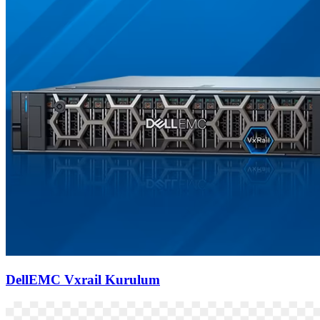
DellEMC Vxrail Kurulum