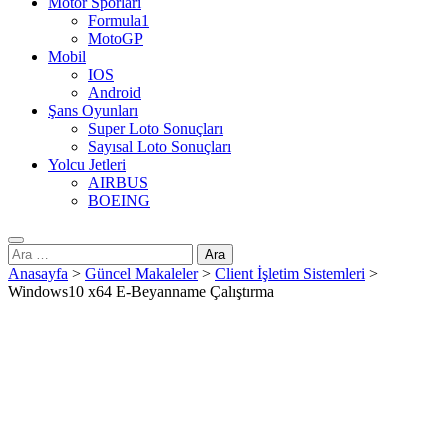
Motor Sporları
Formula1
MotoGP
Mobil
IOS
Android
Şans Oyunları
Super Loto Sonuçları
Sayısal Loto Sonuçları
Yolcu Jetleri
AIRBUS
BOEING
Arama:
Anasayfa
>
Güncel Makaleler
>
Client İşletim Sistemleri
>
Windows10 x64 E-Beyanname Çalıştırma