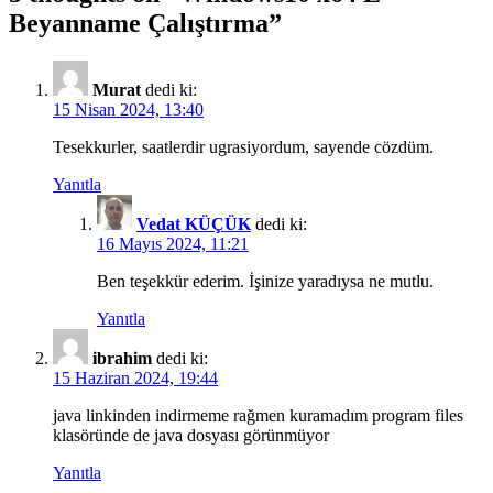
Beyanname Çalıştırma
”
Murat
dedi ki:
15 Nisan 2024, 13:40
Tesekkurler, saatlerdir ugrasiyordum, sayende cözdüm.
Yanıtla
Vedat KÜÇÜK
dedi ki:
16 Mayıs 2024, 11:21
Ben teşekkür ederim. İşinize yaradıysa ne mutlu.
Yanıtla
ibrahim
dedi ki:
15 Haziran 2024, 19:44
java linkinden indirmeme rağmen kuramadım program files
klasöründe de java dosyası görünmüyor
Yanıtla