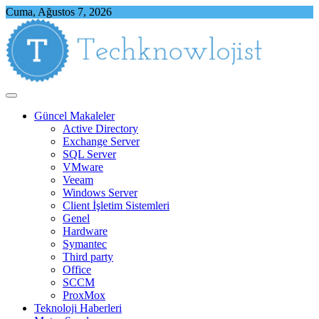
Skip
Cuma, Ağustos 7, 2026
to
content
Techknowlojist
Teknoloji ile İlgili Herşey
Güncel Makaleler
Active Directory
Exchange Server
SQL Server
VMware
Veeam
Windows Server
Client İşletim Sistemleri
Genel
Hardware
Symantec
Third party
Office
SCCM
ProxMox
Teknoloji Haberleri