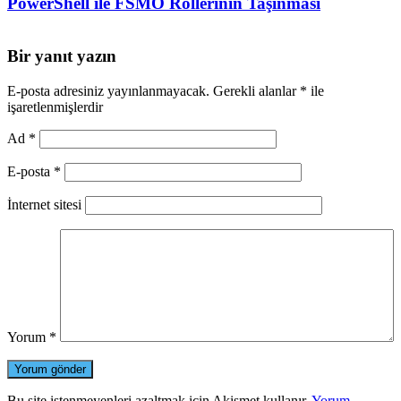
PowerShell ile FSMO Rollerinin Taşınması
Bir yanıt yazın
E-posta adresiniz yayınlanmayacak.
Gerekli alanlar
*
ile
işaretlenmişlerdir
Ad
*
E-posta
*
İnternet sitesi
Yorum
*
Bu site istenmeyenleri azaltmak için Akismet kullanır.
Yorum