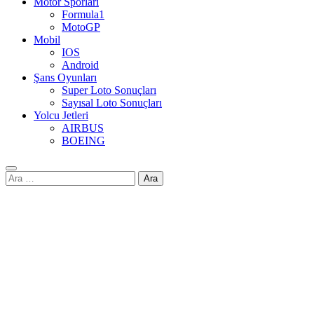
Motor Sporları
Formula1
MotoGP
Mobil
IOS
Android
Şans Oyunları
Super Loto Sonuçları
Sayısal Loto Sonuçları
Yolcu Jetleri
AIRBUS
BOEING
Arama: