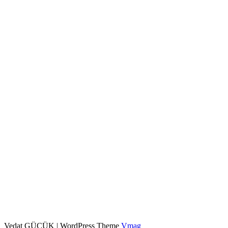
Vedat GÜÇÜK
|
WordPress Theme
Vmag