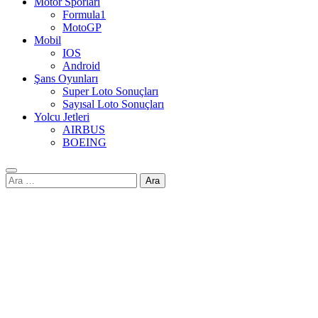
Motor Sporları
Formula1
MotoGP
Mobil
IOS
Android
Şans Oyunları
Super Loto Sonuçları
Sayısal Loto Sonuçları
Yolcu Jetleri
AIRBUS
BOEING
Arama: