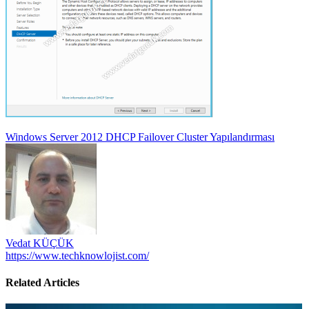
Yazı
Windows Server 2012 DHCP Failover Cluster Yapılandırması
gezinmesi
Vedat KÜÇÜK
https://www.techknowlojist.com/
Related Articles