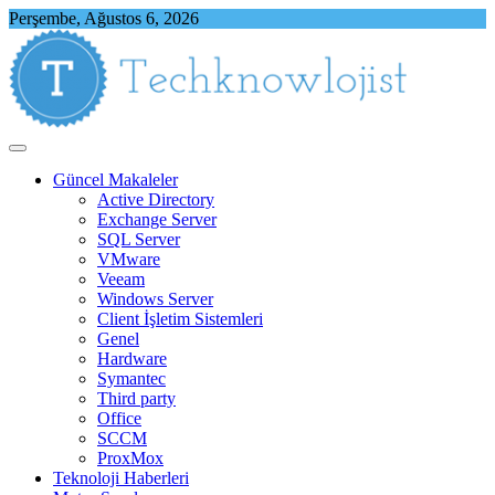
Skip
Perşembe, Ağustos 6, 2026
to
content
Techknowlojist
Teknoloji ile İlgili Herşey
Güncel Makaleler
Active Directory
Exchange Server
SQL Server
VMware
Veeam
Windows Server
Client İşletim Sistemleri
Genel
Hardware
Symantec
Third party
Office
SCCM
ProxMox
Teknoloji Haberleri