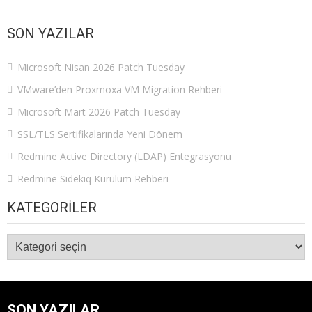
SON YAZILAR
Microsoft Nisan 2026 Patch Tuesday
VMware’den Proxmoxa VM Migration Rehberi
Microsoft Mart 2026 Patch Tuesday
SSL/TLS Sertifikalarında Yeni Dönem
Redmine Active Directory (LDAP) Entegrasyonu
Redmine Sidekiq Kurulum Rehberi
KATEGORILER
Kategoriler
SON YAZILAR