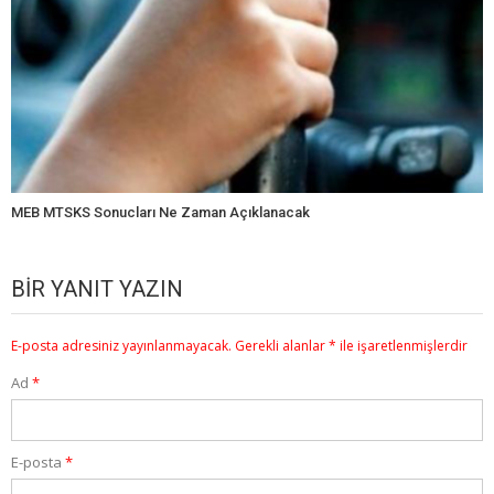
MEB MTSKS Sonucları Ne Zaman Açıklanacak
BIR YANIT YAZIN
E-posta adresiniz yayınlanmayacak.
Gerekli alanlar
*
ile işaretlenmişlerdir
Ad
*
E-posta
*