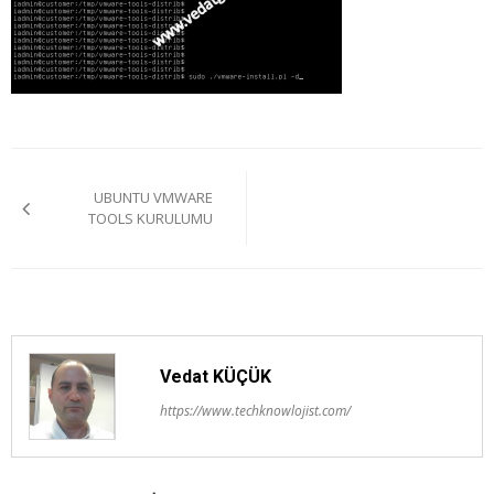
Yazı
UBUNTU VMWARE
gezinmesi
TOOLS KURULUMU
Vedat KÜÇÜK
https://www.techknowlojist.com/