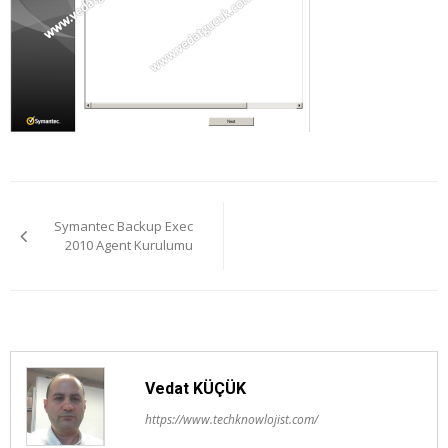
Yazı
Symantec Backup Exec
gezinmesi
2010 Agent Kurulumu
Vedat KÜÇÜK
https://www.techknowlojist.com/