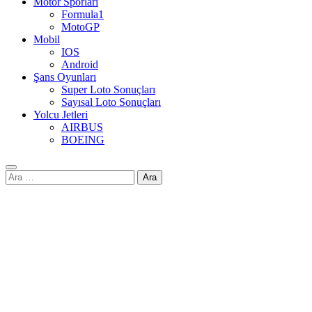
Motor Sporları
Formula1
MotoGP
Mobil
IOS
Android
Şans Oyunları
Super Loto Sonuçları
Sayısal Loto Sonuçları
Yolcu Jetleri
AIRBUS
BOEING
Arama: