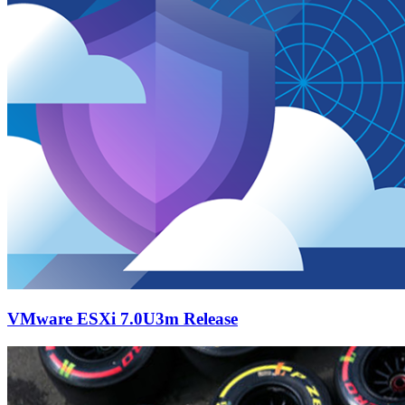
VMware ESXi 7.0U3m Release