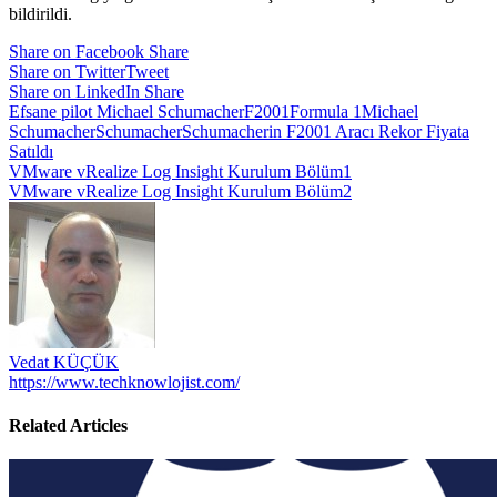
bildirildi.
Share on Facebook
Share
Share on Twitter
Tweet
Share on LinkedIn
Share
Efsane pilot Michael Schumacher
F2001
Formula 1
Michael
Schumacher
Schumacher
Schumacherin F2001 Aracı Rekor Fiyata
Satıldı
Yazı
VMware vRealize Log Insight Kurulum Bölüm1
VMware vRealize Log Insight Kurulum Bölüm2
gezinmesi
Vedat KÜÇÜK
https://www.techknowlojist.com/
Related Articles