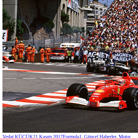
Vedat KÜÇÜK
21 Kasım 2017
Formula1
,
Güncel Haberler
,
Motor