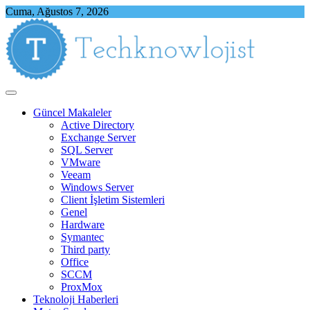
Skip
Cuma, Ağustos 7, 2026
to
content
Techknowlojist
Teknoloji ile İlgili Herşey
Güncel Makaleler
Active Directory
Exchange Server
SQL Server
VMware
Veeam
Windows Server
Client İşletim Sistemleri
Genel
Hardware
Symantec
Third party
Office
SCCM
ProxMox
Teknoloji Haberleri