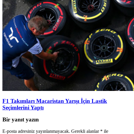
F1 Takımları Macaristan Yarışı İçin Lastik
Seçimlerini Yaptı
Bir yanıt yazın
E-posta adresiniz yayınlanmayacak.
Gerekli alanlar
*
ile