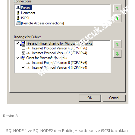
Resim-8
– SQLNODE 1 ve SQLNODE2 den Public, Heartbead ve iSCSI bacakları