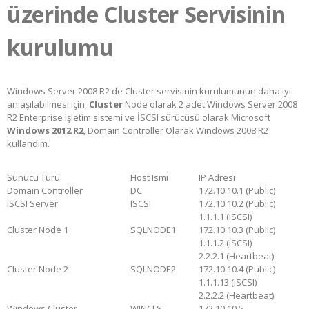
üzerinde Cluster Servisinin
kurulumu
Windows Server 2008 R2 de Cluster servisinin kurulumunun daha iyi
anlaşılabilmesi için,
Cluster
Node olarak 2 adet Windows Server 2008
R2 Enterprise işletim sistemi ve İSCSI sürücüsü olarak Microsoft
Windows 2012 R2
, Domain Controller Olarak Windows 2008 R2
kullandım.
Sunucu Türü
Host Ismi
IP Adresi
Domain Controller
DC
172.10.10.1 (Public)
iSCSI Server
ISCSI
172.10.10.2 (Public)
1.1.1.1 (iSCSI)
Cluster Node 1
SQLNODE1
172.10.10.3 (Public)
1.1.1.2 (iSCSI)
2.2.2.1 (Heartbeat)
Cluster Node 2
SQLNODE2
172.10.10.4 (Public)
1.1.1.13 (iSCSI)
2.2.2.2 (Heartbeat)
Windows Cluster
WINCLS
172.10.10.5