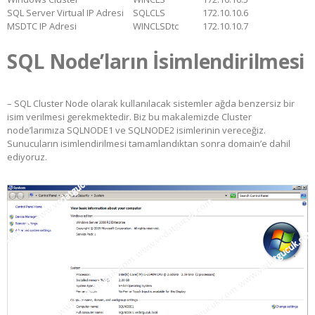
SQL Server Virtual IP Adresi
SQLCLS
172.10.10.6
MSDTC IP Adresi
WINCLSDtc
172.10.10.7
SQL Node’ların İsimlendirilmesi
– SQL Cluster Node olarak kullanılacak sistemler ağda benzersiz bir
isim verilmesi gerekmektedir. Biz bu makalemizde Cluster
node’larımıza SQLNODE1 ve SQLNODE2 isimlerinin vereceğiz.
Sunucuların isimlendirilmesi tamamlandıktan sonra domain’e dahil
ediyoruz.