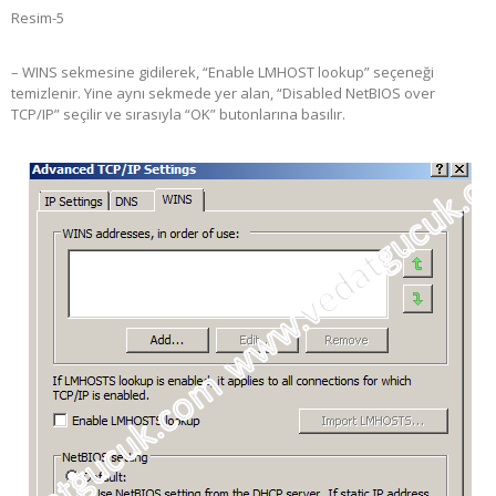
Resim-5
– WINS sekmesine gidilerek, “Enable LMHOST lookup” seçeneği
temizlenir. Yine aynı sekmede yer alan, “Disabled NetBIOS over
TCP/IP” seçilir ve sırasıyla “OK” butonlarına basılır.