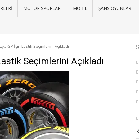
RLERI
MOTOR SPORLARI
MOBIL
ŞANS OYUNLARI
ezya GP İçin Lastik Seçimlerini Açıkladı
Lastik Seçimlerini Açıkladı