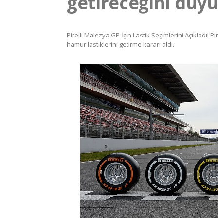
getireceğini duy
Pirelli Malezya GP İçin Lastik Seçimlerini Açıkladı! 
hamur lastiklerini getirme kararı aldı.