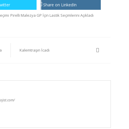
witter
Share on LinkedIn
Seçimi
Pirelli Malezya GP İçin Lastik Seçimlerini Açıkladı
a
Kalemtraşın İcadı
ojist.com/