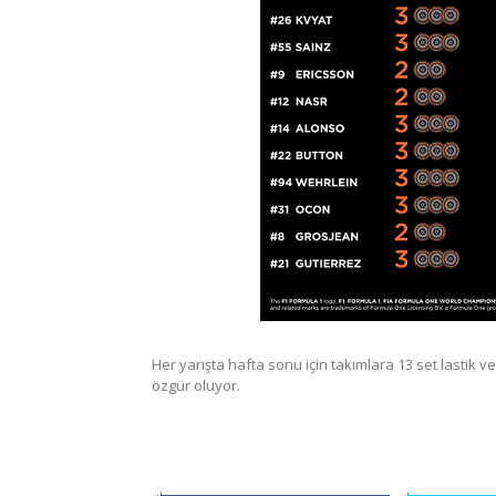
Her yarışta hafta sonu için takımlara 13 set lastik v
özgür oluyor.