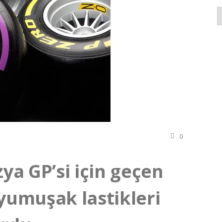
K
0
zya GP’si için geçen
 yumuşak lastikleri