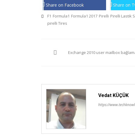
Share on Facebook
Share on T
F1
Formula1
Formula1 2017
Pirelli
Pirelli Lastik 
pirelli Tires
Yazı
Exchange 2010 user mailbox bağlam
gezinmesi
Vedat KÜÇÜK
https://www.techknowl