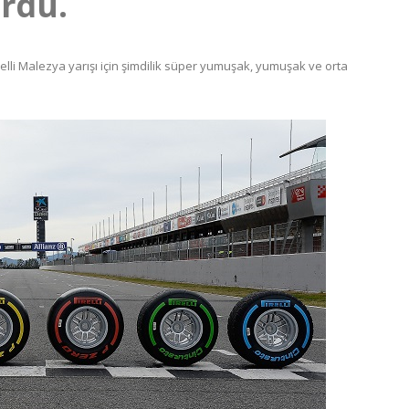
urdu.
Pirelli Malezya yarışı için şimdilik süper yumuşak, yumuşak ve orta