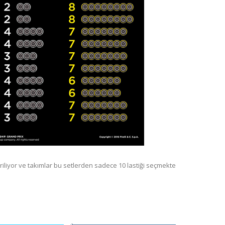
eriliyor ve takımlar bu setlerden sadece 10 lastiği seçmekte