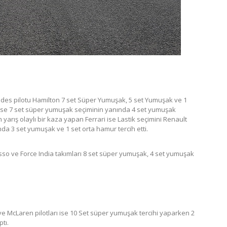
cedes pilotu Hamilton 7 set Süper Yumuşak, 5 set Yumuşak ve 1
ı ise 7 set süper yumuşak seçiminin yanında 4 set yumuşak
 yarış olaylı bir kaza yapan Ferrari ise Lastik seçimini Renault
da 3 set yumuşak ve 1 set orta hamur tercih etti.
osso ve Force India takımları 8 set süper yumuşak, 4 set yumuşak
 ve McLaren pilotları ise 10 Set süper yumuşak tercihi yaparken 2
tı.