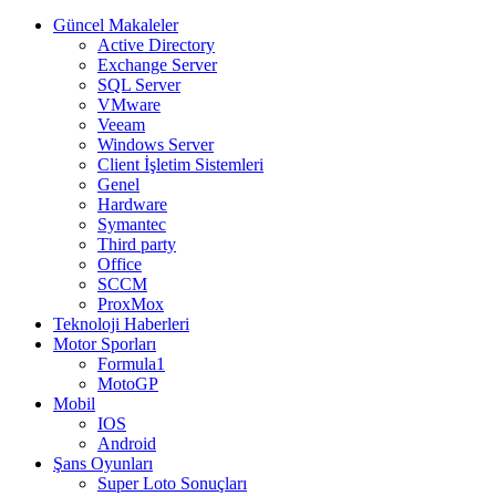
Güncel Makaleler
Active Directory
Exchange Server
SQL Server
VMware
Veeam
Windows Server
Client İşletim Sistemleri
Genel
Hardware
Symantec
Third party
Office
SCCM
ProxMox
Teknoloji Haberleri
Motor Sporları
Formula1
MotoGP
Mobil
IOS
Android
Şans Oyunları
Super Loto Sonuçları