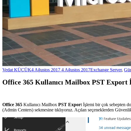
Vedat KÜÇÜK
4 Ağustos 2017
4 Ağustos 2017
Exchange Server
,
Gün
Office 365 Kullanıcı Mailbox PST Export İş
Office 365
Kullanıcı Mailbox
PST Expor
t İşlemi bir çok sebepten d
(Admin Centers) sekmesine tıklıyoruz. Açılan seçeneklerden Güvenl