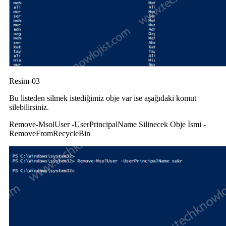
Resim-03
Bu listeden silmek istediğimiz obje var ise aşağıdaki komut
silebilirsiniz.
Remove-MsolUser -UserPrincipalName Silinecek Obje İsmi -
RemoveFromRecycleBin