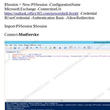
$Session = New-PSSession -ConfigurationName
Microsoft.Exchange -ConnectionUri
https://outlook.office365.com/powershell-liveid/
-Credential
$UserCredential -Authentication Basic -AllowRedirection
Import-PSSession $Session
Connect-
MsolService