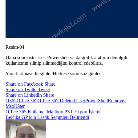
Resim-04
Daha sonra ister isek Powershell ya da grafik arabirimden ilgili
kullanıcının silinip silinmediğini kontrol edebiliriz.
Yararlı olması dileği ile. Herkese sorunsuz günler.
Share on Facebook
Share
Share on Twitter
Tweet
Share on LinkedIn
Share
O365
Office 365
Office 365 Deleted User
PowerShell
Remove-
MsolUser
Yazı
Office 365 Kullanıcı Mailbox PST Export İşlemi
Belçika GP için Lastik Seçimleri Belirlendi
gezinmesi