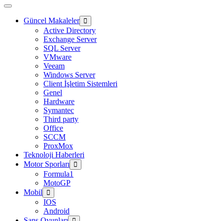
Güncel Makaleler
Active Directory
Exchange Server
SQL Server
VMware
Veeam
Windows Server
Client İşletim Sistemleri
Genel
Hardware
Symantec
Third party
Office
SCCM
ProxMox
Teknoloji Haberleri
Motor Sporları
Formula1
MotoGP
Mobil
IOS
Android
Şans Oyunları