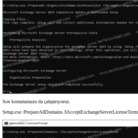
Son komutumuzu da çalıştırıyoruz.
Setup.exe /PrepareAllDomains /IAcceptExchangeServerLicenseTerm