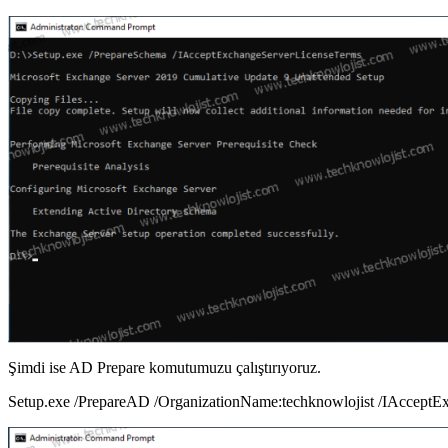
Şimdi ise AD Prepare komutumuzu çalıştırıyoruz.
Setup.exe /PrepareAD /OrganizationName:techknowlojist /IAccept