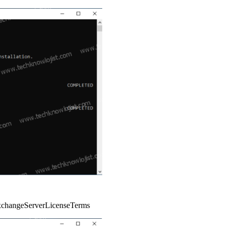
ExchangeServerLicenseTerms