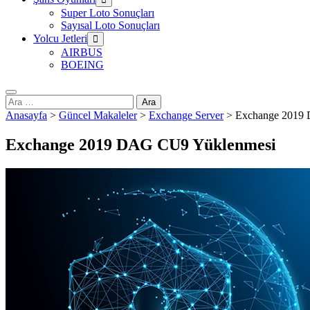
Super Loto Sonuçları
Sayısal Loto Sonuçları
Yolcu Jetleri
AIRBUS
BOEING
Arama:
Anasayfa
>
Güncel Makaleler
>
Exchange Server
>
Exchange 2019
Exchange 2019 DAG CU9 Yüklenmesi