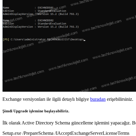
Exchange versiyonları ile ilgili detaylı bilgiye
buradan
erişebilirsiniz.
Şimdi Upgrade işlemine başlayabiliriz.
İlk olarak Active Directory Schema güncelleme işlemini yapacağız. Bu
Setup.exe /PrepareSchema /IAcceptExchangeServerLicenseTerms