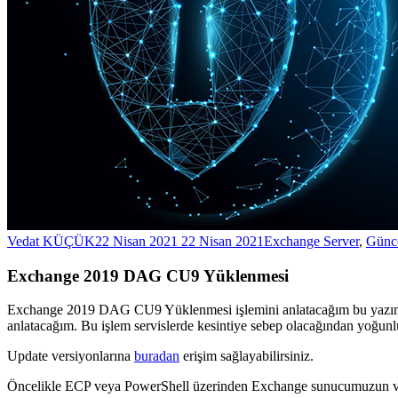
Vedat KÜÇÜK
22 Nisan 2021
22 Nisan 2021
Exchange Server
,
Günce
Exchange 2019 DAG CU9 Yüklenmesi
Exchange 2019 DAG CU9 Yüklenmesi işlemini anlatacağım bu yazımd
anlatacağım. Bu işlem servislerde kesintiye sebep olacağından yoğun
Update versiyonlarına
buradan
erişim sağlayabilirsiniz.
Öncelikle ECP veya PowerShell üzerinden Exchange sunucumuzun ve