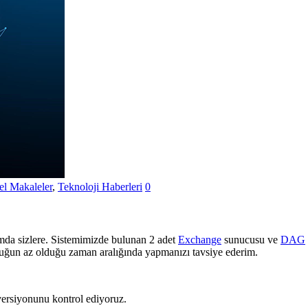
l Makaleler
,
Teknoloji Haberleri
0
a sizlere. Sistemimizde bulunan 2 adet
Exchange
sunucusu ve
DAG
luğun az olduğu zaman aralığında yapmanızı tavsiye ederim.
rsiyonunu kontrol ediyoruz.