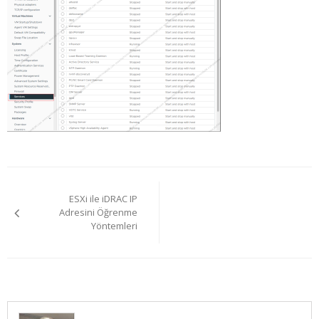
Yazı
ESXi ile iDRAC IP
gezinmesi
Adresini Öğrenme
Yöntemleri