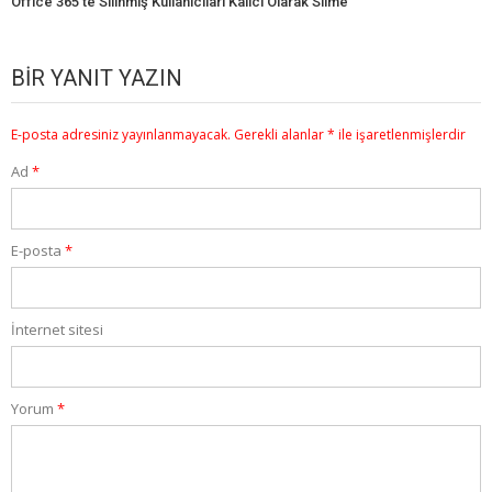
Office 365’te Silinmiş Kullanıcıları Kalıcı Olarak Silme
BIR YANIT YAZIN
E-posta adresiniz yayınlanmayacak.
Gerekli alanlar
*
ile işaretlenmişlerdir
Ad
*
E-posta
*
İnternet sitesi
Yorum
*