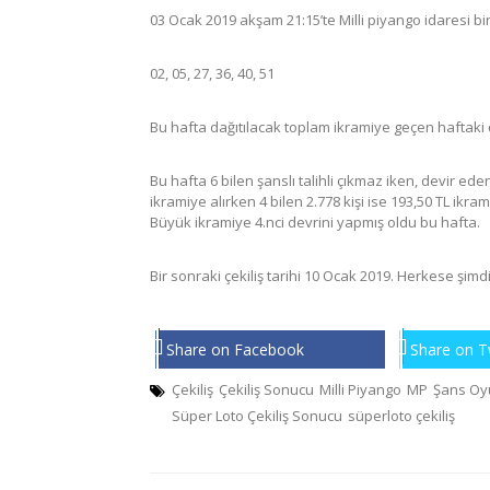
03 Ocak 2019 akşam 21:15’te Milli piyango idaresi b
02, 05, 27, 36, 40, 51
Bu hafta dağıtılacak toplam ikramiye geçen haftaki dev
Bu hafta 6 bilen şanslı talihli çıkmaz iken, devir eden
ikramiye alırken 4 bilen 2.778 kişi ise
193,50 TL
ikrami
Büyük ikramiye 4.nci devrini yapmış oldu bu hafta.
Bir sonraki çekiliş tarihi 10 Ocak 2019. Herkese şimdi
Share on Facebook
Share on T
Çekiliş
Çekiliş Sonucu
Milli Piyango
MP
Şans Oy
Süper Loto Çekiliş Sonucu
süperloto çekiliş