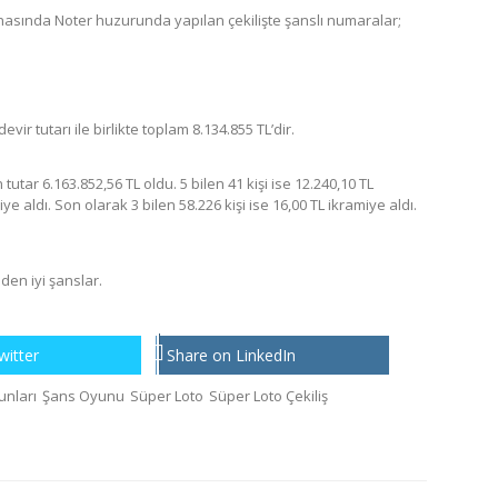
inasında Noter huzurunda yapılan çekilişte şanslı numaralar;
ir tutarı ile birlikte toplam 8.134.855 TL’dir.
 tutar 6
.163.852,56 TL
oldu. 5 bilen 41 kişi ise 12
.240,10 TL
ye aldı. Son olarak 3 bilen 58.226 kişi ise
16,00 TL
ikramiye aldı.
den iyi şanslar.
witter
Share on LinkedIn
unları
Şans Oyunu
Süper Loto
Süper Loto Çekiliş