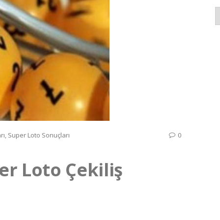
K
rı
,
Super Loto Sonuçları
0
r Loto Çekiliş