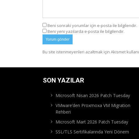
Beni sonraki yorumlar için e-posta ile bilgilendir.
Beni yeni yazılarda e-posta ile bilgilendir.
Bu site istenmeyenleri azaltmak için Akismet kullanı
SON YAZILAR
Microsoft Nisan 2026 Patch Tuesday
VMware’den Proxmoxa VM Migration
Rehberi
Microsoft Mart 2026 Patch Tuesday
SSL/TLS Sertifikalarında Yeni Dönem