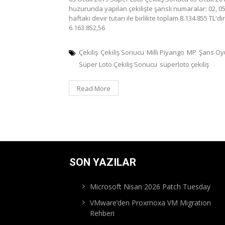
huzurunda yapılan çekilişte şanslı numaralar; 02, 05
haftaki devir tutarı ile birlikte toplam 8.134.855 TL'di
6.163.852,56
Çekiliş
Çekiliş Sonucu
Milli Piyango
MP
Şans Oy
Süper Loto Çekiliş Sonucu
süperloto çekiliş
Read More
SON YAZILAR
Microsoft Nisan 2026 Patch Tuesday
VMware’den Proxmoxa VM Migration
Rehberi