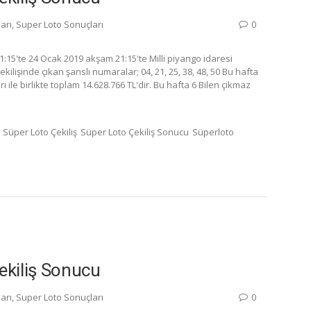
arı
,
Super Loto Sonuçları
0
15'te 24 Ocak 2019 akşam 21:15'te Milli piyango idaresi
lişinde çıkan şanslı numaralar; 04, 21, 25, 38, 48, 50 Bu hafta
 ile birlikte toplam 14.628.766 TL'dir. Bu hafta 6 Bilen çıkmaz
Süper Loto Çekiliş
Süper Loto Çekiliş Sonucu
Süperloto
ekiliş Sonucu
arı
,
Super Loto Sonuçları
0