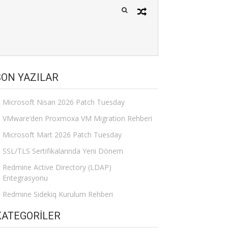
SON YAZILAR
Microsoft Nisan 2026 Patch Tuesday
VMware’den Proxmoxa VM Migration Rehberi
Microsoft Mart 2026 Patch Tuesday
SSL/TLS Sertifikalarında Yeni Dönem
Redmine Active Directory (LDAP)
Entegrasyonu
Redmine Sidekiq Kurulum Rehberi
KATEGORILER