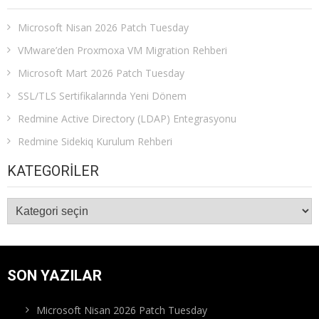
Microsoft Nisan 2026 Patch Tuesday
VMware’den Proxmoxa VM Migration Rehberi
Microsoft Mart 2026 Patch Tuesday
SSL/TLS Sertifikalarında Yeni Dönem
Redmine Active Directory (LDAP) Entegrasyonu
Redmine Sidekiq Kurulum Rehberi
KATEGORILER
Kategoriler
SON YAZILAR
Microsoft Nisan 2026 Patch Tuesday