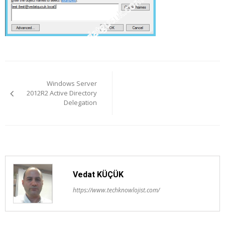
Yazı
Windows Server
gezinmesi
2012R2 Active Directory
Delegation
Vedat KÜÇÜK
https://www.techknowlojist.com/