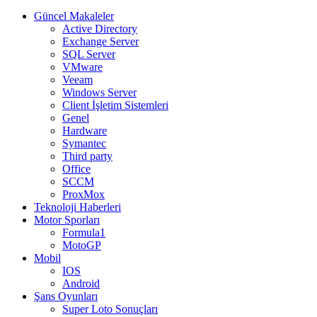
Güncel Makaleler
Active Directory
Exchange Server
SQL Server
VMware
Veeam
Windows Server
Client İşletim Sistemleri
Genel
Hardware
Symantec
Third party
Office
SCCM
ProxMox
Teknoloji Haberleri
Motor Sporları
Formula1
MotoGP
Mobil
IOS
Android
Şans Oyunları
Super Loto Sonuçları