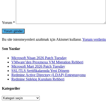
Yorum
*
Bu site istenmeyenleri azaltmak için Akismet kullanır.
Yorum verilerini
Son Yazılar
Microsoft Nisan 2026 Patch Tuesday
VMware’den Proxmoxa VM Migration Rehberi
Microsoft Mart 2026 Patch Tuesday
SSL/TLS Sertifikalarında Yeni Dönem
Redmine Active Directory (LDAP) Entegrasyonu
Redmine Sidekiq Kurulum Rehberi
Kategoriler
Kategoriler