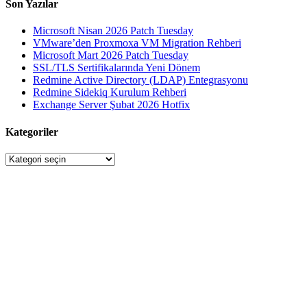
Son Yazılar
Microsoft Nisan 2026 Patch Tuesday
VMware’den Proxmoxa VM Migration Rehberi
Microsoft Mart 2026 Patch Tuesday
SSL/TLS Sertifikalarında Yeni Dönem
Redmine Active Directory (LDAP) Entegrasyonu
Redmine Sidekiq Kurulum Rehberi
Exchange Server Şubat 2026 Hotfix
Kategoriler
Kategoriler