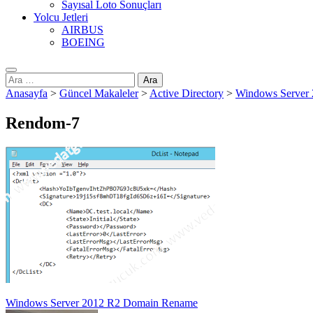
Sayısal Loto Sonuçları
Yolcu Jetleri
AIRBUS
BOEING
Arama:
Anasayfa
>
Güncel Makaleler
>
Active Directory
>
Windows Server
Rendom-7
Yazı
Windows Server 2012 R2 Domain Rename