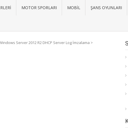
RLERI
MOTOR SPORLARI
MOBIL
ŞANS OYUNLARI
Windows Server 2012 R2 DHCP Server Log İmzalama
>