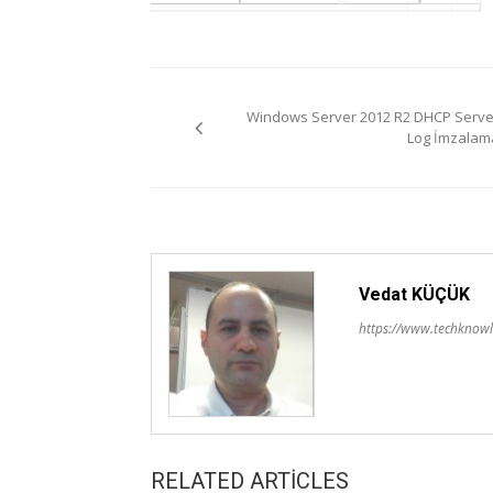
Yazı
Windows Server 2012 R2 DHCP Serve
gezinmesi
Log İmzalam
Vedat KÜÇÜK
https://www.techknowl
RELATED ARTICLES