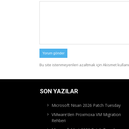
Bu site istenmeyenleri azaltmak için Akismet kullanı
SON YAZILAR
Microsoft Nisan 2026 Patch Tuesday
VMware’den Proxmoxa VM Migration
Rehberi