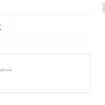
K
r
a
ojist.com/