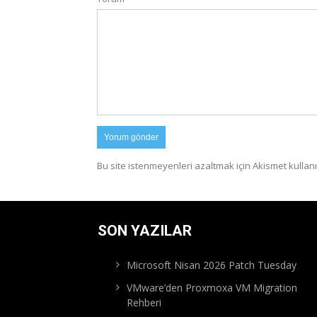
Bu site istenmeyenleri azaltmak için Akismet kullanı
SON YAZILAR
Microsoft Nisan 2026 Patch Tuesday
VMware’den Proxmoxa VM Migration
Rehberi