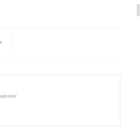
K
e
ojist.com/