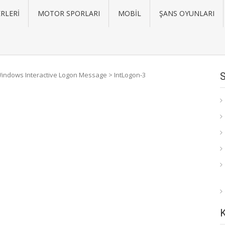
RLERI
MOTOR SPORLARI
MOBIL
ŞANS OYUNLARI
indows Interactive Logon Message
>
IntLogon-3