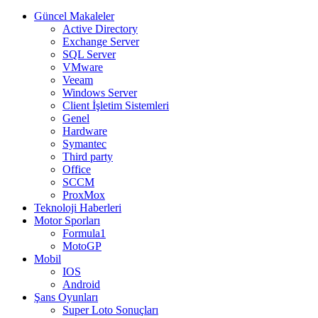
Güncel Makaleler
Active Directory
Exchange Server
SQL Server
VMware
Veeam
Windows Server
Client İşletim Sistemleri
Genel
Hardware
Symantec
Third party
Office
SCCM
ProxMox
Teknoloji Haberleri
Motor Sporları
Formula1
MotoGP
Mobil
IOS
Android
Şans Oyunları
Super Loto Sonuçları