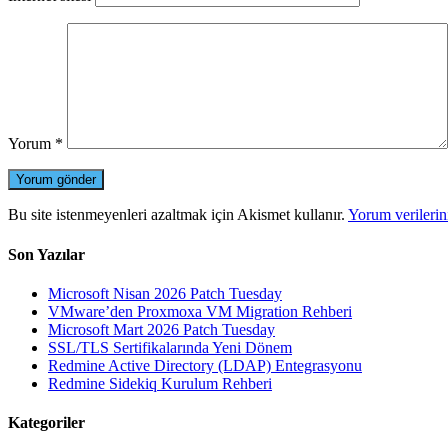
Yorum
*
Bu site istenmeyenleri azaltmak için Akismet kullanır.
Yorum verilerini
Son Yazılar
Microsoft Nisan 2026 Patch Tuesday
VMware’den Proxmoxa VM Migration Rehberi
Microsoft Mart 2026 Patch Tuesday
SSL/TLS Sertifikalarında Yeni Dönem
Redmine Active Directory (LDAP) Entegrasyonu
Redmine Sidekiq Kurulum Rehberi
Kategoriler