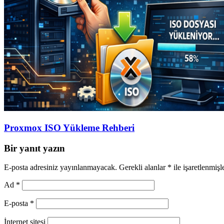
Proxmox ISO Yükleme Rehberi
Bir yanıt yazın
E-posta adresiniz yayınlanmayacak.
Gerekli alanlar
*
ile işaretlenmişl
Ad
*
E-posta
*
İnternet sitesi