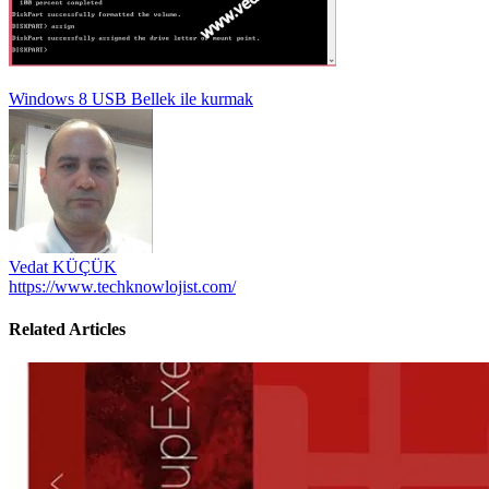
Yazı
Windows 8 USB Bellek ile kurmak
gezinmesi
Vedat KÜÇÜK
https://www.techknowlojist.com/
Related Articles