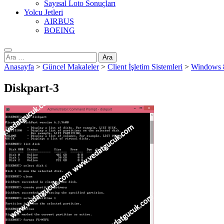
Sayısal Loto Sonuçları
Yolcu Jetleri
AIRBUS
BOEING
Arama:
Anasayfa
>
Güncel Makaleler
>
Client İşletim Sistemleri
>
Windows 8
Diskpart-3