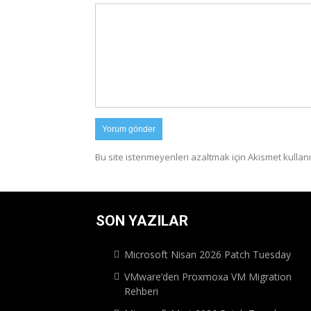
Bu site istenmeyenleri azaltmak için Akismet kullanı
SON YAZILAR
Microsoft Nisan 2026 Patch Tuesday
VMware’den Proxmoxa VM Migration
Rehberi