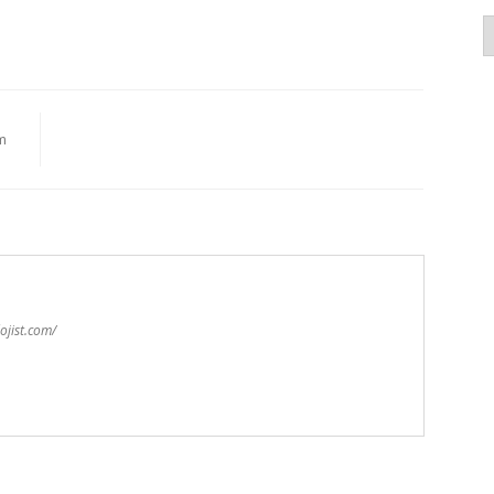
K
m
ojist.com/