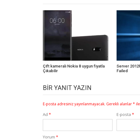
Çift kameralı Nokia 8 uygun fiyatla
Server 2012R
Çıkabilir
Failed
BIR YANIT YAZIN
E-posta adresiniz yayınlanmayacak.
Gerekli alanlar
*
il
Ad
*
E-posta
*
Yorum
*