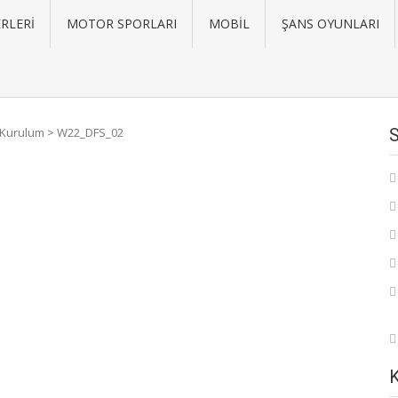
RLERI
MOTOR SPORLARI
MOBIL
ŞANS OYUNLARI
 Kurulum
>
W22_DFS_02