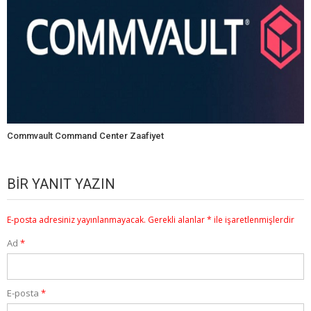
Commvault Command Center Zaafiyet
BIR YANIT YAZIN
E-posta adresiniz yayınlanmayacak.
Gerekli alanlar
*
ile işaretlenmişlerdir
Ad
*
E-posta
*