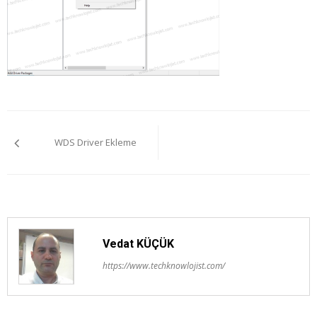
Yazı
WDS Driver Ekleme
gezinmesi
Vedat KÜÇÜK
https://www.techknowlojist.com/