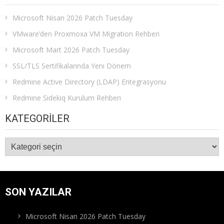
Microsoft Nisan 2026 Patch Tuesday
VMware’den Proxmoxa VM Migration Rehberi
Microsoft Mart 2026 Patch Tuesday
SSL/TLS Sertifikalarında Yeni Dönem
Redmine Active Directory (LDAP) Entegrasyonu
Redmine Sidekiq Kurulum Rehberi
KATEGORILER
Kategoriler
SON YAZILAR
Microsoft Nisan 2026 Patch Tuesday