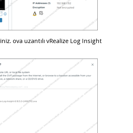
iniz. ova uzantılı vRealize Log Insight