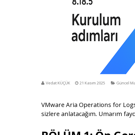
Vedat KÜÇÜK
21 Kasım 2025
Güncel Ma
VMware Aria Operations for Log
sizlere anlatacağım. Umarım faydal