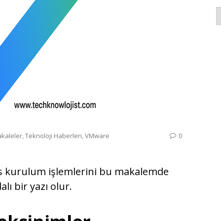
K
kaleler
,
Teknoloji Haberleri
,
VMware
0
s kurulum işlemlerini bu makalemde
ı bir yazı olur.