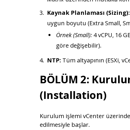
Kaynak Planlaması (Sizing):
uygun boyutu (Extra Small, Sma
Örnek (Small):
4 vCPU, 16 G
göre değişebilir).
NTP:
Tüm altyapının (ESXi, vCe
BÖLÜM 2: Kurulu
(Installation)
Kurulum işlemi vCenter üzerind
edilmesiyle başlar.