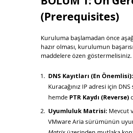
BÖLÜM 1: Ön Ger
(Prerequisites)
Kuruluma başlamadan önce aşağı
hazır olması, kurulumun başarısı
maddelere özen göstermelisiniz.
DNS Kayıtları (En Önemlisi):
Kuracağınız IP adresi için D
hemde
PTR Kaydı (Reverse)
o
Uyumluluk Matrisi:
Mevcut v
VMware Aria sürümünün uyu
Matrix
üzerinden mutlaka kont