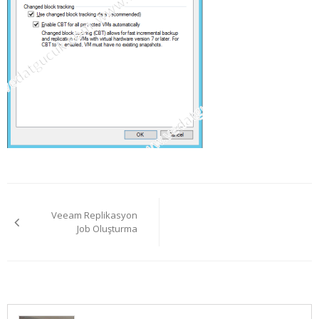
Yazı
Veeam Replikasyon
gezinmesi
Job Oluşturma