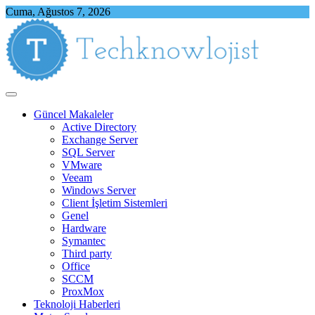
Skip
Cuma, Ağustos 7, 2026
to
content
Techknowlojist
Teknoloji ile İlgili Herşey
Güncel Makaleler
Active Directory
Exchange Server
SQL Server
VMware
Veeam
Windows Server
Client İşletim Sistemleri
Genel
Hardware
Symantec
Third party
Office
SCCM
ProxMox
Teknoloji Haberleri