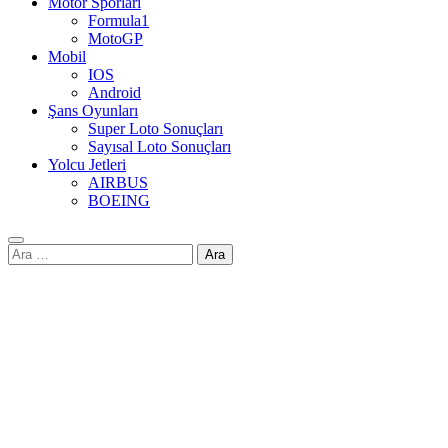
Motor Sporları
Formula1
MotoGP
Mobil
IOS
Android
Şans Oyunları
Super Loto Sonuçları
Sayısal Loto Sonuçları
Yolcu Jetleri
AIRBUS
BOEING
Arama: