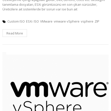
tanımlama dosyaları, ESXi görüntüsünü en son çıkan sürücüler,
Üreticilere ait sistemlerde bir sorun var ise bun ait
Custom ISO
ESXi
ISO
VMware
vmware vSphere
vsphere
ZIP
Read More