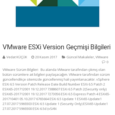
VMware ESXi Version Geçmişi Bilgileri
Vedat KÜÇÜK
20 Kasım 2017
Güncel Makaleler
,
VMware
0
VMware Sürüm Bilgileri Bu alanda VMware tarafından çıkmış olan
bütün sürümlere ait bilgileri paylaşacağım. VMware tarafından sürüm
güncellendikçe sitemizde güncellenmiş hali yayımlanacaktır. vSphere
ESXi 6.5 Version Patch Release Date Build Number ESXi 6.5 Patch 2
ESXi65-201712001 19.12.2017 7388607 ESXi 6.5 Patch 2(Security only)
ESXi65-201712001 19.12.2017 7273056 ESXi 6.5 Express Patch 4 ESXi65-
201710401 05.10.2017 6765664 ESXi 6.5 Update 1 ESXi65-Update1
27.07.2017 5969303 ESXi 6.5 Update 1 (Security Only) ESXi65-Update1
27.07.2017 5969300 ESXi 6.5d (vSAN