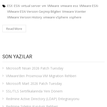
ESX
ESXi
virtual server
vm
VMware
vmware esx
VMware ESXi
VMware ESXi Version Geçmişi Bilgileri
Vmware Vcenter
VMware Version History
vmware vSphere
vsphere
Read More
SON YAZILAR
Microsoft Nisan 2026 Patch Tuesday
VMware’den Proxmoxa VM Migration Rehberi
Microsoft Mart 2026 Patch Tuesday
SSL/TLS Sertifikalarında Yeni Dönem
Redmine Active Directory (LDAP) Entegrasyonu
Redmine Sidekiq Kurulum Rehberi