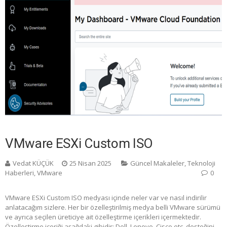
VMware ESXi Custom ISO
Vedat KÜÇÜK
25 Nisan 2025
Güncel Makaleler
,
Teknoloji
Haberleri
,
VMware
0
VMware ESXi Custom ISO medyası içinde neler var ve nasıl indirilir
anlatacağım sizlere. Her bir özelleştirilmiş medya belli VMware sürümü
ve ayrıca seçilen üreticiye ait özelleştirme içerikleri içermektedir.
Özelleştirme içeriği aşağdaki gibidir; Dell, Lenovo, Cisco etc. desteğini