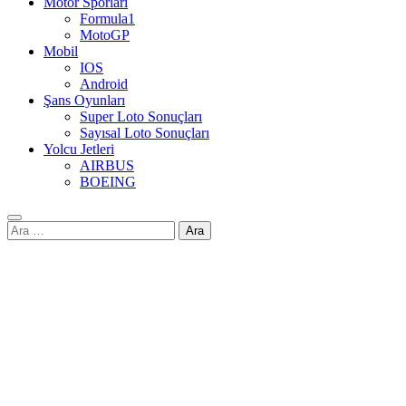
Motor Sporları
Formula1
MotoGP
Mobil
IOS
Android
Şans Oyunları
Super Loto Sonuçları
Sayısal Loto Sonuçları
Yolcu Jetleri
AIRBUS
BOEING
Arama: