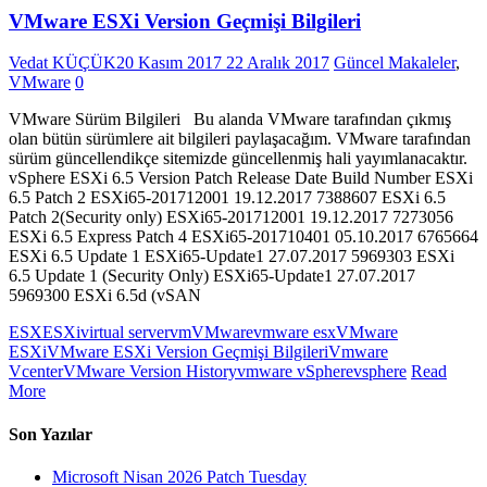
VMware ESXi Version Geçmişi Bilgileri
Vedat KÜÇÜK
20 Kasım 2017
22 Aralık 2017
Güncel Makaleler
,
VMware
0
VMware Sürüm Bilgileri Bu alanda VMware tarafından çıkmış
olan bütün sürümlere ait bilgileri paylaşacağım. VMware tarafından
sürüm güncellendikçe sitemizde güncellenmiş hali yayımlanacaktır.
vSphere ESXi 6.5 Version Patch Release Date Build Number ESXi
6.5 Patch 2 ESXi65-201712001 19.12.2017 7388607 ESXi 6.5
Patch 2(Security only) ESXi65-201712001 19.12.2017 7273056
ESXi 6.5 Express Patch 4 ESXi65-201710401 05.10.2017 6765664
ESXi 6.5 Update 1 ESXi65-Update1 27.07.2017 5969303 ESXi
6.5 Update 1 (Security Only) ESXi65-Update1 27.07.2017
5969300 ESXi 6.5d (vSAN
ESX
ESXi
virtual server
vm
VMware
vmware esx
VMware
ESXi
VMware ESXi Version Geçmişi Bilgileri
Vmware
Vcenter
VMware Version History
vmware vSphere
vsphere
Read
More
Son Yazılar
Microsoft Nisan 2026 Patch Tuesday