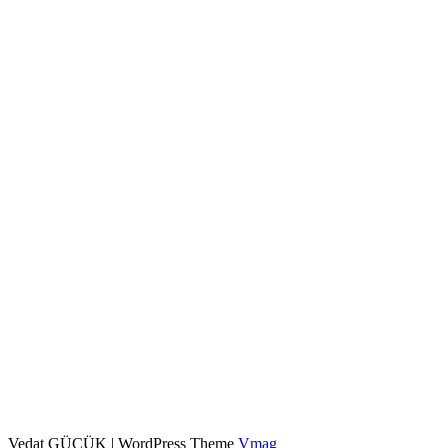
Vedat GÜÇÜK
|
WordPress Theme
Vmag