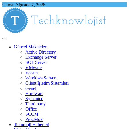
Skip
Cuma, Ağustos 7, 2026
to
content
Techknowlojist
Teknoloji ile İlgili Herşey
Güncel Makaleler
Active Directory
Exchange Server
SQL Server
VMware
Veeam
Windows Server
Client İşletim Sistemleri
Genel
Hardware
Symantec
Third party
Office
SCCM
ProxMox
Teknoloji Haberleri