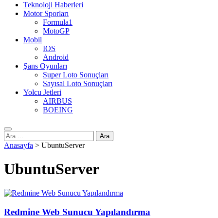
Teknoloji Haberleri
Motor Sporları
Formula1
MotoGP
Mobil
IOS
Android
Şans Oyunları
Super Loto Sonuçları
Sayısal Loto Sonuçları
Yolcu Jetleri
AIRBUS
BOEING
Arama:
Anasayfa
>
UbuntuServer
UbuntuServer
Redmine Web Sunucu Yapılandırma