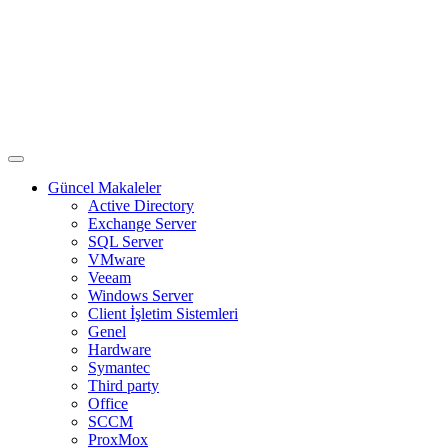
Güncel Makaleler
Active Directory
Exchange Server
SQL Server
VMware
Veeam
Windows Server
Client İşletim Sistemleri
Genel
Hardware
Symantec
Third party
Office
SCCM
ProxMox