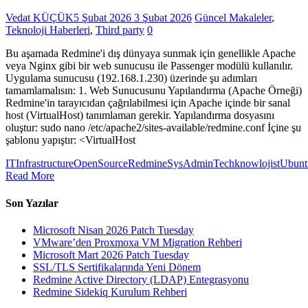
Vedat KÜÇÜK
5 Şubat 2026
3 Şubat 2026
Güncel Makaleler
,
Teknoloji Haberleri
,
Third party
0
Bu aşamada Redmine'i dış dünyaya sunmak için genellikle Apache
veya Nginx gibi bir web sunucusu ile Passenger modülü kullanılır.
Uygulama sunucusu (192.168.1.230) üzerinde şu adımları
tamamlamalısın: 1. Web Sunucusunu Yapılandırma (Apache Örneği)
Redmine'in tarayıcıdan çağrılabilmesi için Apache içinde bir sanal
host (VirtualHost) tanımlaman gerekir. Yapılandırma dosyasını
oluştur: sudo nano /etc/apache2/sites-available/redmine.conf İçine şu
şablonu yapıştır: <VirtualHost
ITInfrastructure
OpenSource
Redmine
SysAdmin
Techknowlojist
Ubunt
Read More
Son Yazılar
Microsoft Nisan 2026 Patch Tuesday
VMware’den Proxmoxa VM Migration Rehberi
Microsoft Mart 2026 Patch Tuesday
SSL/TLS Sertifikalarında Yeni Dönem
Redmine Active Directory (LDAP) Entegrasyonu
Redmine Sidekiq Kurulum Rehberi