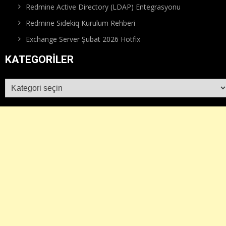
Redmine Active Directory (LDAP) Entegrasyonu
Redmine Sidekiq Kurulum Rehberi
Exchange Server Şubat 2026 Hotfix
KATEGORILER
Kategoriler