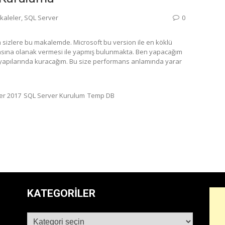
kaleler
,
SQL Server
0
sizlere bu makalemde. Microsoft bu version ile en köklü
lmasına olanak vermesi ile yapmış bulunmakta. Ben yapacağım
sk yapılarında kuracağım. Bu size performans anlamında yarar
er 2017
SQL Server Kurulum
Temp DB
KATEGORILER
Kategoriler