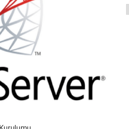
K
 Kurulumu