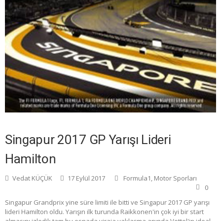
Singapur 2017 GP Yarışı Lideri
Hamilton
Vedat KÜÇÜK
17 Eylül 2017
Formula1
,
Motor Sporları
0
Singapur Grandprix yine süre limiti ile bitti ve Singapur 2017 GP yarışı
lideri Hamilton oldu. Yarışın ilk turunda Raikkonen'in çok iyi bir start
almasını izledik tam bu esnada viraja yaklaşma anında Vettel'in ideal