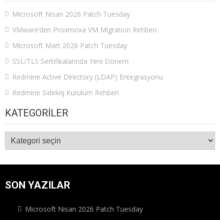
Microsoft Nisan 2026 Patch Tuesday
VMware’den Proxmoxa VM Migration Rehberi
Microsoft Mart 2026 Patch Tuesday
SSL/TLS Sertifikalarında Yeni Dönem
Redmine Active Directory (LDAP) Entegrasyonu
Redmine Sidekiq Kurulum Rehberi
KATEGORILER
Kategoriler
SON YAZILAR
Microsoft Nisan 2026 Patch Tuesday