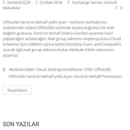
Vedat KÜÇÜK
22 Mart 2018
Exchange Server
,
Güncel
Makaleler
0
Office365 Send on Behalf yetki Ayarı Herkese merhaba bu
makalemde sizlere Office365 üzerinde oluşturduğumuz bir mail
dağıtım grubuna, Send on Behalf (Adına Gönder) ayarının nasıl
yapılacağını anlatacağım. Mail group adresini oluşturup bunu Cloud
ortamına Sync ettikten sonra Active Directory Users and Computers
açarak ilgili mail group adresini bulup Attribute Editör sekmesini
açıyoruz.
Attribute Editör
Cloud
DistinguishedName
O365
Office365
Office365 Send on Behalf yetki Ayarı
Send on Behalf Permission
Read More
SON YAZILAR