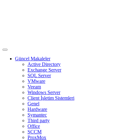
Güncel Makaleler
Active Directory
Exchange Server
SQL Server
VMware
Veeam
Windows Server
Client İşletim Sistemleri
Genel
Hardware
Symantec
Third party
Office
SCCM
ProxMox