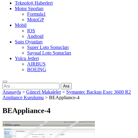
Teknoloji Haberleri
Motor Sporları
Formula1
MotoGP
Mobil
IOS
Android
Şans Oyunları
Super Loto Sonuçları
Sayısal Loto Sonuçları
Yolcu Jetleri
AIRBUS
BOEING
Arama:
Anasayfa
>
Güncel Makaleler
>
Symantec Backup Exec 3600 R2
Appliance Kurulumu
>
BEAppliance-4
BEAppliance-4