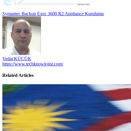
Yazı
Symantec Backup Exec 3600 R2 Appliance Kurulumu
gezinmesi
Vedat KÜÇÜK
https://www.techknowlojist.com/
Related Articles