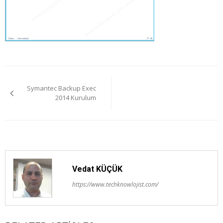
Yazı
Symantec Backup Exec
gezinmesi
2014 Kurulum
Vedat KÜÇÜK
https://www.techknowlojist.com/