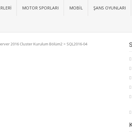
RLERI
MOTOR SPORLARI
MOBIL
ŞANS OYUNLARI
erver 2016 Cluster Kurulum Bölüm2
>
SQL2016-04