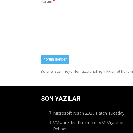
Yorum
*
Bu site istenmeyenleri azaltmak için Akismet kullanı
SON YAZILAR
Microsoft Nisan 2026 Patch Tuesday
VMware’den Proxmoxa VM Migration
Rehberi