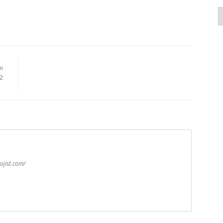
K
m
2
ojist.com/