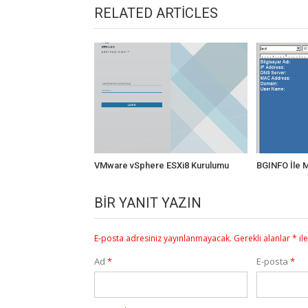
RELATED ARTICLES
VMware vSphere ESXi8 Kurulumu
BGINFO İle M
BIR YANIT YAZIN
E-posta adresiniz yayınlanmayacak.
Gerekli alanlar
*
il
Ad
*
E-posta
*