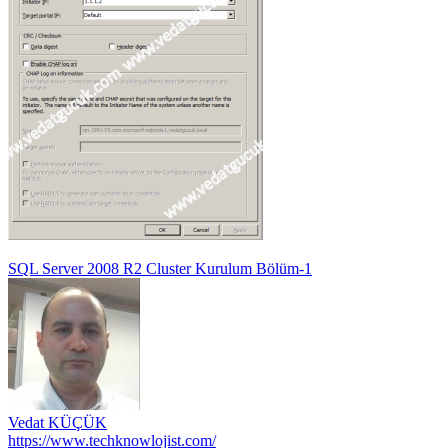
Yazı
SQL Server 2008 R2 Cluster Kurulum Bölüm-1
gezinmesi
Vedat KÜÇÜK
https://www.techknowlojist.com/