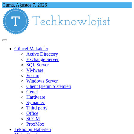
Skip
Cuma, Ağustos 7, 2026
to
content
Techknowlojist
Teknoloji ile İlgili Herşey
Güncel Makaleler
Active Directory
Exchange Server
SQL Server
VMware
Veeam
Windows Server
Client İşletim Sistemleri
Genel
Hardware
Symantec
Third party
Office
SCCM
ProxMox
Teknoloji Haberleri