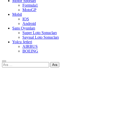
Motor Sporları
Formula1
MotoGP
Mobil
IOS
Android
Şans Oyunları
Super Loto Sonuçları
Sayısal Loto Sonuçları
Yolcu Jetleri
AIRBUS
BOEING
Arama: